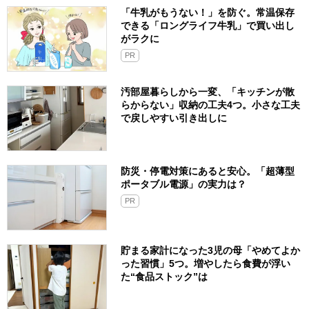
「牛乳がもうない！」を防ぐ。常温保存
できる「ロングライフ牛乳」で買い出し
がラクに
PR
汚部屋暮らしから一変、「キッチンが散
らからない」収納の工夫4つ。小さな工夫
で戻しやすい引き出しに
防災・停電対策にあると安心。「超薄型
ポータブル電源」の実力は？​
PR
貯まる家計になった3児の母「やめてよか
った習慣」5つ。増やしたら食費が浮い
た“食品ストック”は