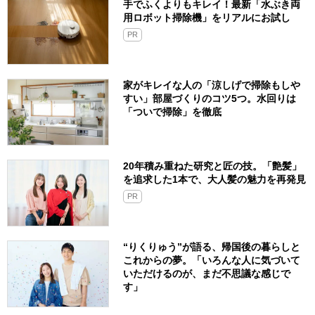
手でふくよりもキレイ！最新「水ぶき両
用ロボット掃除機」をリアルにお試し
PR
家がキレイな人の「涼しげで掃除もしや
すい」部屋づくりのコツ5つ。水回りは
「ついで掃除」を徹底
20年積み重ねた研究と匠の技。「艶髪」
を追求した1本で、大人髪の魅力を再発見
PR
“りくりゅう”が語る、帰国後の暮らしと
これからの夢。「いろんな人に気づいて
いただけるのが、まだ不思議な感じで
す」