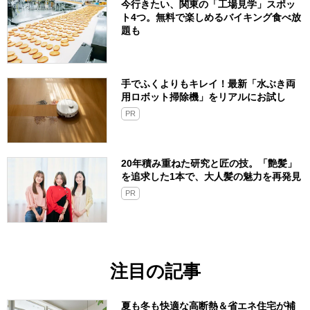
今行きたい、関東の「工場見学」スポッ
ト4つ。無料で楽しめるバイキング食べ放
題も
手でふくよりもキレイ！最新「水ぶき両
用ロボット掃除機」をリアルにお試し
PR
20年積み重ねた研究と匠の技。「艶髪」
を追求した1本で、大人髪の魅力を再発見
PR
注目の記事
夏も冬も快適な高断熱＆省エネ住宅が補