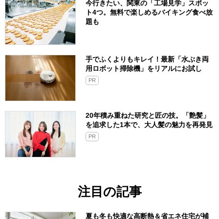
今行きたい、関東の「工場見学」スポッ
ト4つ。無料で楽しめるバイキング食べ放
題も
手でふくよりもキレイ！最新「水ぶき両
用ロボット掃除機」をリアルにお試し
PR
20年積み重ねた研究と匠の技。「艶髪」
を追求した1本で、大人髪の魅力を再発見
PR
注目の記事
夏も冬も快適な高断熱＆省エネ住宅が補