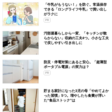
「牛乳がもうない！」を防ぐ。常温保存
できる「ロングライフ牛乳」で買い出し
がラクに
PR
汚部屋暮らしから一変、「キッチンが散
らからない」収納の工夫4つ。小さな工夫
で戻しやすい引き出しに
防災・停電対策にあると安心。「超薄型
ポータブル電源」の実力は？​
PR
貯まる家計になった3児の母「やめてよか
った習慣」5つ。増やしたら食費が浮い
た“食品ストック”は