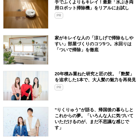
手でふくよりもキレイ！最新「水ぶき両
用ロボット掃除機」をリアルにお試し
PR
家がキレイな人の「涼しげで掃除もしや
すい」部屋づくりのコツ5つ。水回りは
「ついで掃除」を徹底
20年積み重ねた研究と匠の技。「艶髪」
を追求した1本で、大人髪の魅力を再発見
PR
“りくりゅう”が語る、帰国後の暮らしと
これからの夢。「いろんな人に気づいて
いただけるのが、まだ不思議な感じで
す」