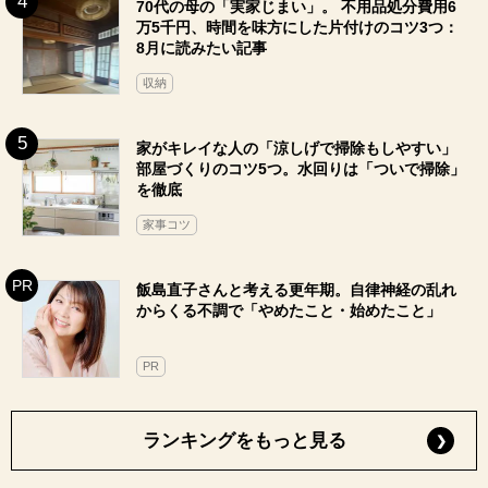
70代の母の「実家じまい」。 不用品処分費用6
万5千円、時間を味方にした片付けのコツ3つ：
8月に読みたい記事
収納
家がキレイな人の「涼しげで掃除もしやすい」
部屋づくりのコツ5つ。水回りは「ついで掃除」
を徹底
家事コツ
飯島直子さんと考える更年期。自律神経の乱れ
からくる不調で「やめたこと・始めたこと」
PR
ランキングをもっと見る