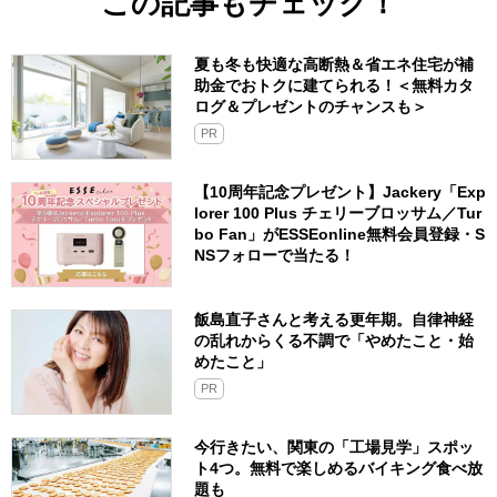
この記事もチェック！
夏も冬も快適な高断熱＆省エネ住宅が補
助金でおトクに建てられる！＜無料カタ
ログ＆プレゼントのチャンスも＞
PR
【10周年記念プレゼント】Jackery「Exp
lorer 100 Plus チェリーブロッサム／Tur
bo Fan」がESSEonline無料会員登録・S
NSフォローで当たる！
飯島直子さんと考える更年期。自律神経
の乱れからくる不調で「やめたこと・始
めたこと」
PR
今行きたい、関東の「工場見学」スポッ
ト4つ。無料で楽しめるバイキング食べ放
題も