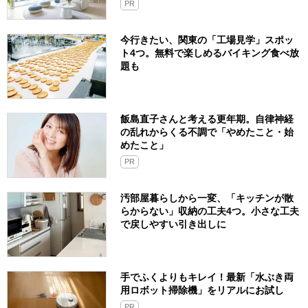
PR
今行きたい、関東の「工場見学」スポッ
ト4つ。無料で楽しめるバイキング食べ放
題も
飯島直子さんと考える更年期。自律神経
の乱れからくる不調で「やめたこと・始
めたこと」
PR
汚部屋暮らしから一変、「キッチンが散
らからない」収納の工夫4つ。小さな工夫
で戻しやすい引き出しに
手でふくよりもキレイ！最新「水ぶき両
用ロボット掃除機」をリアルにお試し
PR