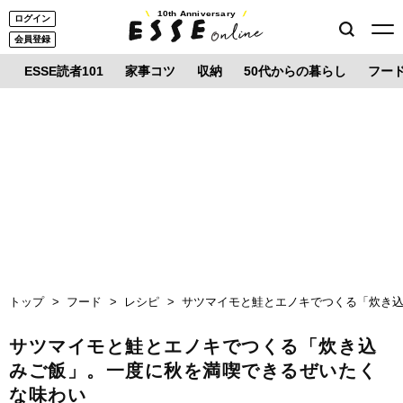
10th Anniversary
ログイン
会員登録
ESSE読者101
家事コツ
収納
50代からの暮らし
フー
トップ
フード
レシピ
サツマイモと鮭とエノキでつくる「炊き
サツマイモと鮭とエノキでつくる「炊き込
みご飯」。一度に秋を満喫できるぜいたく
な味わい