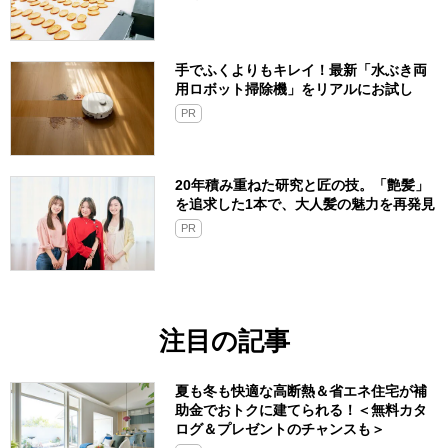
手でふくよりもキレイ！最新「水ぶき両
用ロボット掃除機」をリアルにお試し
PR
20年積み重ねた研究と匠の技。「艶髪」
を追求した1本で、大人髪の魅力を再発見
PR
注目の記事
夏も冬も快適な高断熱＆省エネ住宅が補
助金でおトクに建てられる！＜無料カタ
ログ＆プレゼントのチャンスも＞