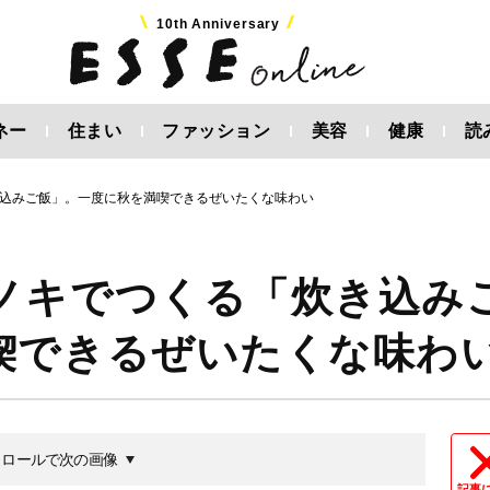
10th Anniversary
ネー
住まい
ファッション
美容
健康
読
込みご飯」。一度に秋を満喫できるぜいたくな味わい
ノキでつくる「炊き込み
喫できるぜいたくな味わ
クロールで次の画像
記事