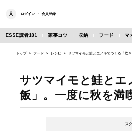
ログイン
会員登録
/
ESSE読者101
家事コツ
収納
フード
マ
トップ
フード
レシピ
サツマイモと鮭とエノキでつくる「炊き
サツマイモと鮭とエ
飯」。一度に秋を満
ス