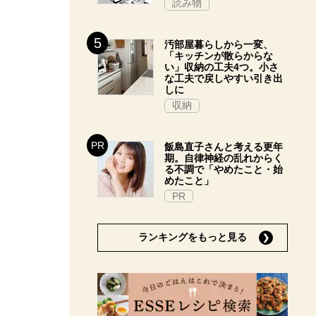
読み物
汚部屋暮らしから一変、
「キッチンが散らからな
い」収納の工夫4つ。小さ
な工夫で戻しやすい引き出
しに
収納
飯島直子さんと考える更年
期。自律神経の乱れからく
る不調で「やめたこと・始
めたこと」
PR
ランキングをもっと見る