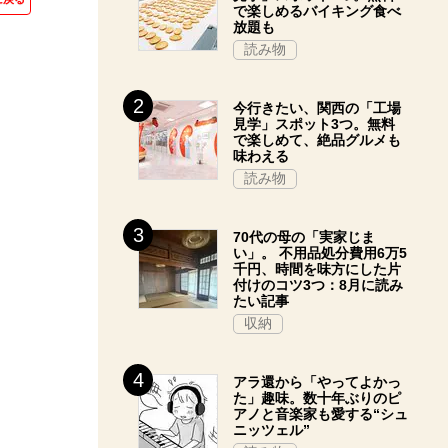
で楽しめるバイキング食べ
放題も
読み物
今行きたい、関西の「工場
見学」スポット3つ。無料
で楽しめて、絶品グルメも
味わえる
読み物
70代の母の「実家じま
い」。 不用品処分費用6万5
千円、時間を味方にした片
付けのコツ3つ：8月に読み
たい記事
収納
アラ還から「やってよかっ
た」趣味。数十年ぶりのピ
アノと音楽家も愛する“シュ
ニッツェル”