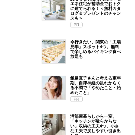
エネ住宅が補助金でおトク
に建てられる！＜無料カタ
ログ＆プレゼントのチャン
スも＞
PR
今行きたい、関東の「工場
見学」スポット4つ。無料
で楽しめるバイキング食べ
放題も
飯島直子さんと考える更年
期。自律神経の乱れからく
る不調で「やめたこと・始
めたこと」
PR
汚部屋暮らしから一変、
「キッチンが散らからな
い」収納の工夫4つ。小さ
な工夫で戻しやすい引き出