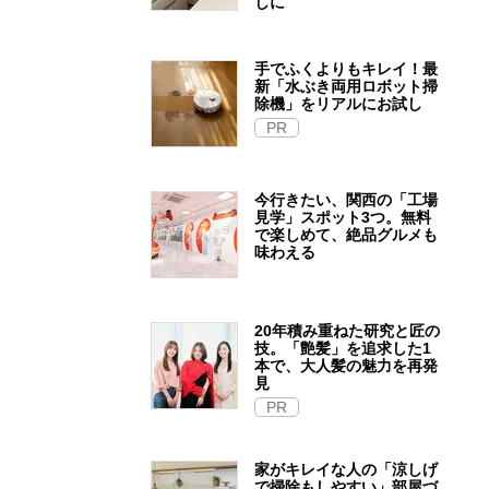
しに
手でふくよりもキレイ！最
新「水ぶき両用ロボット掃
除機」をリアルにお試し
PR
今行きたい、関西の「工場
見学」スポット3つ。無料
で楽しめて、絶品グルメも
味わえる
20年積み重ねた研究と匠の
技。「艶髪」を追求した1
本で、大人髪の魅力を再発
見
PR
家がキレイな人の「涼しげ
で掃除もしやすい」部屋づ