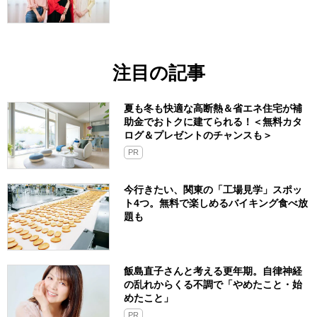
注目の記事
夏も冬も快適な高断熱＆省エネ住宅が補
助金でおトクに建てられる！＜無料カタ
ログ＆プレゼントのチャンスも＞
PR
今行きたい、関東の「工場見学」スポッ
ト4つ。無料で楽しめるバイキング食べ放
題も
飯島直子さんと考える更年期。自律神経
の乱れからくる不調で「やめたこと・始
めたこと」
PR