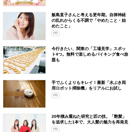
飯島直子さんと考える更年期。自律神経
の乱れからくる不調で「やめたこと・始
めたこと」
PR
今行きたい、関東の「工場見学」スポッ
ト4つ。無料で楽しめるバイキング食べ放
題も
手でふくよりもキレイ！最新「水ぶき両
用ロボット掃除機」をリアルにお試し
PR
20年積み重ねた研究と匠の技。「艶髪」
を追求した1本で、大人髪の魅力を再発見
PR