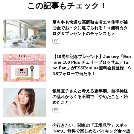
この記事もチェック！
夏も冬も快適な高断熱＆省エネ住宅が補
助金でおトクに建てられる！＜無料カタ
ログ＆プレゼントのチャンスも＞
PR
【10周年記念プレゼント】Jackery「Exp
lorer 100 Plus チェリーブロッサム／Tur
bo Fan」がESSEonline無料会員登録・S
NSフォローで当たる！
飯島直子さんと考える更年期。自律神経
の乱れからくる不調で「やめたこと・始
めたこと」
PR
今行きたい、関東の「工場見学」スポッ
ト4つ。無料で楽しめるバイキング食べ放