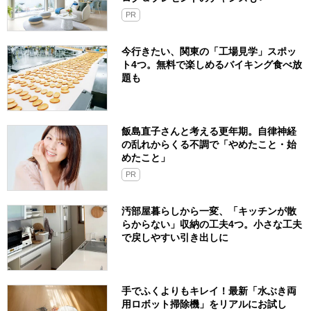
PR
今行きたい、関東の「工場見学」スポッ
ト4つ。無料で楽しめるバイキング食べ放
題も
飯島直子さんと考える更年期。自律神経
の乱れからくる不調で「やめたこと・始
めたこと」
PR
汚部屋暮らしから一変、「キッチンが散
らからない」収納の工夫4つ。小さな工夫
で戻しやすい引き出しに
手でふくよりもキレイ！最新「水ぶき両
用ロボット掃除機」をリアルにお試し