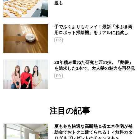
題も
手でふくよりもキレイ！最新「水ぶき両
用ロボット掃除機」をリアルにお試し
PR
20年積み重ねた研究と匠の技。「艶髪」
を追求した1本で、大人髪の魅力を再発見
PR
注目の記事
夏も冬も快適な高断熱＆省エネ住宅が補
助金でおトクに建てられる！＜無料カタ
ログ＆プレゼントのチャンスも＞