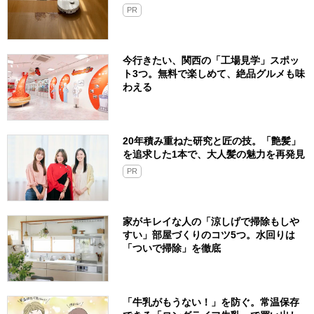
PR
今行きたい、関西の「工場見学」スポッ
ト3つ。無料で楽しめて、絶品グルメも味
わえる
20年積み重ねた研究と匠の技。「艶髪」
を追求した1本で、大人髪の魅力を再発見
PR
家がキレイな人の「涼しげで掃除もしや
すい」部屋づくりのコツ5つ。水回りは
「ついで掃除」を徹底
「牛乳がもうない！」を防ぐ。常温保存