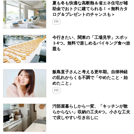
夏も冬も快適な高断熱＆省エネ住宅が補
助金でおトクに建てられる！＜無料カタ
ログ＆プレゼントのチャンスも＞
PR
今行きたい、関東の「工場見学」スポッ
ト4つ。無料で楽しめるバイキング食べ放
題も
飯島直子さんと考える更年期。自律神経
の乱れからくる不調で「やめたこと・始
めたこと」
PR
汚部屋暮らしから一変、「キッチンが散
らからない」収納の工夫4つ。小さな工夫
で戻しやすい引き出しに