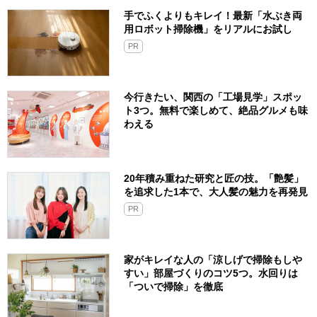
手でふくよりもキレイ！最新「水ぶき両
用ロボット掃除機」をリアルにお試し
PR
今行きたい、関西の「工場見学」スポッ
ト3つ。無料で楽しめて、絶品グルメも味
わえる
20年積み重ねた研究と匠の技。「艶髪」
を追求した1本で、大人髪の魅力を再発見
PR
家がキレイな人の「涼しげで掃除もしや
すい」部屋づくりのコツ5つ。水回りは
「ついで掃除」を徹底