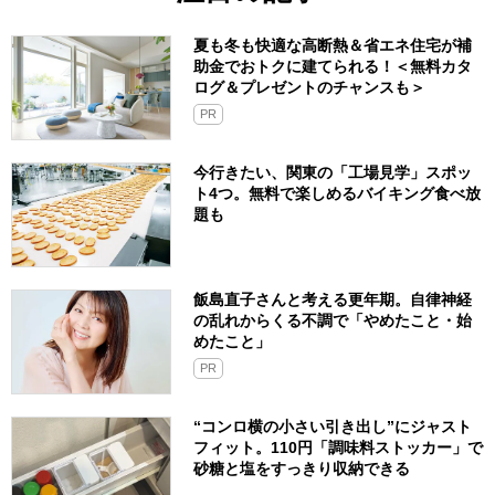
夏も冬も快適な高断熱＆省エネ住宅が補
助金でおトクに建てられる！＜無料カタ
ログ＆プレゼントのチャンスも＞
PR
今行きたい、関東の「工場見学」スポッ
ト4つ。無料で楽しめるバイキング食べ放
題も
飯島直子さんと考える更年期。自律神経
の乱れからくる不調で「やめたこと・始
めたこと」
PR
“コンロ横の小さい引き出し”にジャスト
フィット。110円「調味料ストッカー」で
砂糖と塩をすっきり収納できる