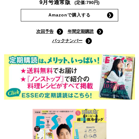
9月号通常版
(定価:790円)
Amazonで購入する
次回予告
年間定期購読
バックナンバー