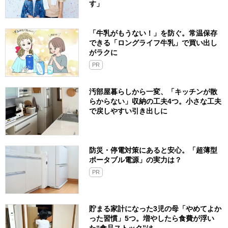
す」
「牛乳がもうない！」を防ぐ。常温保存
できる「ロングライフ牛乳」で買い出し
がラクに
PR
汚部屋暮らしから一変、「キッチンが散
らからない」収納の工夫4つ。小さな工夫
で戻しやすい引き出しに
防災・停電対策にあると安心。「超薄型
ポータブル電源」の実力は？​
PR
貯まる家計になった3児の母「やめてよか
った習慣」5つ。増やしたら食費が浮い
た“食品ストック”は