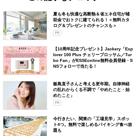
夏も冬も快適な高断熱＆省エネ住宅が補
助金でおトクに建てられる！＜無料カタ
ログ＆プレゼントのチャンスも＞
PR
【10周年記念プレゼント】Jackery「Exp
lorer 100 Plus チェリーブロッサム／Tur
bo Fan」がESSEonline無料会員登録・S
NSフォローで当たる！
飯島直子さんと考える更年期。自律神経
の乱れからくる不調で「やめたこと・始
めたこと」
PR
今行きたい、関東の「工場見学」スポッ
ト4つ。無料で楽しめるバイキング食べ放
題も