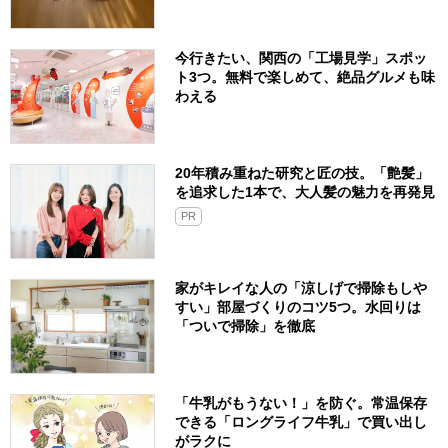
今行きたい、関西の「工場見学」スポッ
ト3つ。無料で楽しめて、絶品グルメも味
わえる
20年積み重ねた研究と匠の技。「艶髪」
を追求した1本で、大人髪の魅力を再発見
PR
家がキレイな人の「涼しげで掃除もしや
すい」部屋づくりのコツ5つ。水回りは
「ついで掃除」を徹底
「牛乳がもうない！」を防ぐ。常温保存
できる「ロングライフ牛乳」で買い出し
がラクに