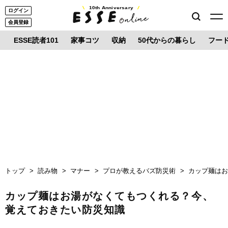
10th Anniversary
ログイン
会員登録
ESSE読者101
家事コツ
収納
50代からの暮らし
フー
トップ
読み物
マナー
プロが教えるバズ防災術
カップ麺は
カップ麺はお湯がなくてもつくれる？今、
覚えておきたい防災知識