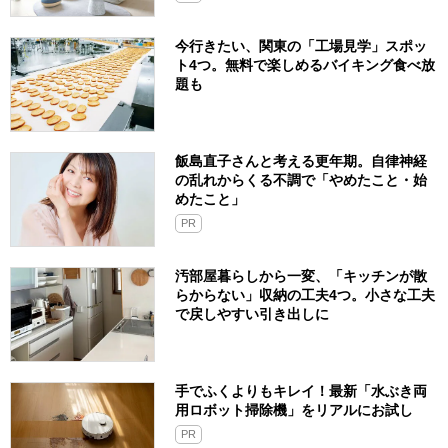
今行きたい、関東の「工場見学」スポッ
ト4つ。無料で楽しめるバイキング食べ放
題も
飯島直子さんと考える更年期。自律神経
の乱れからくる不調で「やめたこと・始
めたこと」
PR
汚部屋暮らしから一変、「キッチンが散
らからない」収納の工夫4つ。小さな工夫
で戻しやすい引き出しに
手でふくよりもキレイ！最新「水ぶき両
用ロボット掃除機」をリアルにお試し
PR