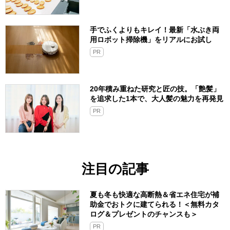
手でふくよりもキレイ！最新「水ぶき両
用ロボット掃除機」をリアルにお試し
PR
20年積み重ねた研究と匠の技。「艶髪」
を追求した1本で、大人髪の魅力を再発見
PR
注目の記事
夏も冬も快適な高断熱＆省エネ住宅が補
助金でおトクに建てられる！＜無料カタ
ログ＆プレゼントのチャンスも＞
PR