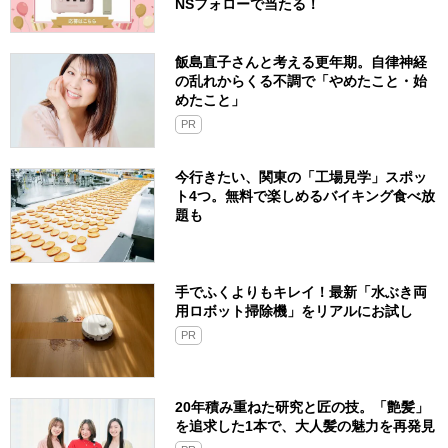
NSフォローで当たる！
飯島直子さんと考える更年期。自律神経
の乱れからくる不調で「やめたこと・始
めたこと」
PR
今行きたい、関東の「工場見学」スポッ
ト4つ。無料で楽しめるバイキング食べ放
題も
手でふくよりもキレイ！最新「水ぶき両
用ロボット掃除機」をリアルにお試し
PR
20年積み重ねた研究と匠の技。「艶髪」
を追求した1本で、大人髪の魅力を再発見