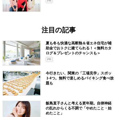
PR
注目の記事
夏も冬も快適な高断熱＆省エネ住宅が補
助金でおトクに建てられる！＜無料カタ
ログ＆プレゼントのチャンスも＞
PR
今行きたい、関東の「工場見学」スポッ
ト4つ。無料で楽しめるバイキング食べ放
題も
飯島直子さんと考える更年期。自律神経
の乱れからくる不調で「やめたこと・始
めたこと」