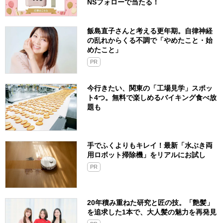
NSフォローで当たる！
飯島直子さんと考える更年期。自律神経
の乱れからくる不調で「やめたこと・始
めたこと」
PR
今行きたい、関東の「工場見学」スポッ
ト4つ。無料で楽しめるバイキング食べ放
題も
手でふくよりもキレイ！最新「水ぶき両
用ロボット掃除機」をリアルにお試し
PR
20年積み重ねた研究と匠の技。「艶髪」
を追求した1本で、大人髪の魅力を再発見