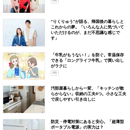
PR
“りくりゅう”が語る、帰国後の暮らしと
これからの夢。「いろんな人に気づいて
いただけるのが、まだ不思議な感じで
す」
「牛乳がもうない！」を防ぐ。常温保存
できる「ロングライフ牛乳」で買い出し
がラクに
PR
汚部屋暮らしから一変、「キッチンが散
らからない」収納の工夫4つ。小さな工夫
で戻しやすい引き出しに
防災・停電対策にあると安心。「超薄型
ポータブル電源」の実力は？​