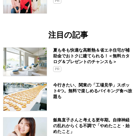
PR
注目の記事
夏も冬も快適な高断熱＆省エネ住宅が補
助金でおトクに建てられる！＜無料カタ
ログ＆プレゼントのチャンスも＞
PR
今行きたい、関東の「工場見学」スポッ
ト4つ。無料で楽しめるバイキング食べ放
題も
飯島直子さんと考える更年期。自律神経
の乱れからくる不調で「やめたこと・始
めたこと」