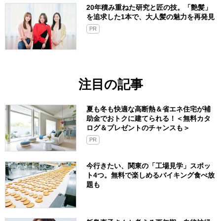
20年積み重ねた研究と匠の技。「艶髪」
を追求した1本で、大人髪の魅力を再発見
PR
注目の記事
夏も冬も快適な高断熱＆省エネ住宅が補
助金でおトクに建てられる！＜無料カタ
ログ＆プレゼントのチャンスも＞
PR
今行きたい、関東の「工場見学」スポッ
ト4つ。無料で楽しめるバイキング食べ放
題も