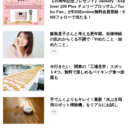
【10周年記念プレゼント】Jackery「Exp
lorer 100 Plus チェリーブロッサム／Tur
bo Fan」がESSEonline無料会員登録・S
NSフォローで当たる！
飯島直子さんと考える更年期。自律神経
の乱れからくる不調で「やめたこと・始
めたこと」
PR
今行きたい、関東の「工場見学」スポッ
ト4つ。無料で楽しめるバイキング食べ放
題も
手でふくよりもキレイ！最新「水ぶき両
用ロボット掃除機」をリアルにお試し
PR