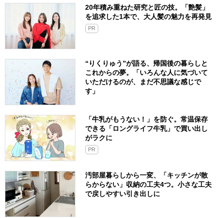
20年積み重ねた研究と匠の技。「艶髪」
を追求した1本で、大人髪の魅力を再発見
PR
“りくりゅう”が語る、帰国後の暮らしと
これからの夢。「いろんな人に気づいて
いただけるのが、まだ不思議な感じで
す」
「牛乳がもうない！」を防ぐ。常温保存
できる「ロングライフ牛乳」で買い出し
がラクに
PR
汚部屋暮らしから一変、「キッチンが散
らからない」収納の工夫4つ。小さな工夫
で戻しやすい引き出しに