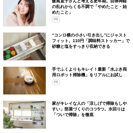
飯島直子さんと考える更年期。自律神経
の乱れからくる不調で「やめたこと・始
めたこと」
PR
“コンロ横の小さい引き出し”にジャスト
フィット。110円「調味料ストッカー」で
砂糖と塩をすっきり収納できる
手でふくよりもキレイ！最新「水ぶき両
用ロボット掃除機」をリアルにお試し
PR
家がキレイな人の「涼しげで掃除もしや
すい」部屋づくりのコツ5つ。水回りは
「ついで掃除」を徹底