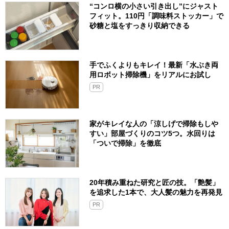
“コンロ横の小さい引き出し”にジャスト
フィット。110円「調味料ストッカー」で
砂糖と塩をすっきり収納できる
手でふくよりもキレイ！最新「水ぶき両
用ロボット掃除機」をリアルにお試し
PR
家がキレイな人の「涼しげで掃除もしや
すい」部屋づくりのコツ5つ。水回りは
「ついで掃除」を徹底
20年積み重ねた研究と匠の技。「艶髪」
を追求した1本で、大人髪の魅力を再発見
PR