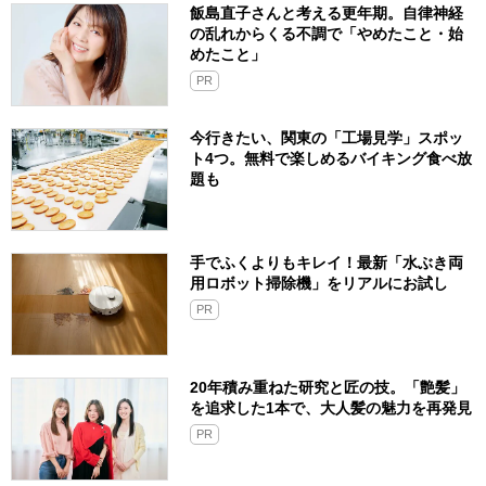
飯島直子さんと考える更年期。自律神経
の乱れからくる不調で「やめたこと・始
めたこと」
PR
今行きたい、関東の「工場見学」スポッ
ト4つ。無料で楽しめるバイキング食べ放
題も
手でふくよりもキレイ！最新「水ぶき両
用ロボット掃除機」をリアルにお試し
PR
20年積み重ねた研究と匠の技。「艶髪」
を追求した1本で、大人髪の魅力を再発見
PR