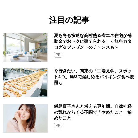
注目の記事
夏も冬も快適な高断熱＆省エネ住宅が補
助金でおトクに建てられる！＜無料カタ
ログ＆プレゼントのチャンスも＞
PR
今行きたい、関東の「工場見学」スポッ
ト4つ。無料で楽しめるバイキング食べ放
題も
飯島直子さんと考える更年期。自律神経
の乱れからくる不調で「やめたこと・始
めたこと」
PR