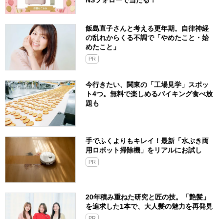
NSフォローで当たる！
飯島直子さんと考える更年期。自律神経
の乱れからくる不調で「やめたこと・始
めたこと」
PR
今行きたい、関東の「工場見学」スポッ
ト4つ。無料で楽しめるバイキング食べ放
題も
手でふくよりもキレイ！最新「水ぶき両
用ロボット掃除機」をリアルにお試し
PR
20年積み重ねた研究と匠の技。「艶髪」
を追求した1本で、大人髪の魅力を再発見
PR