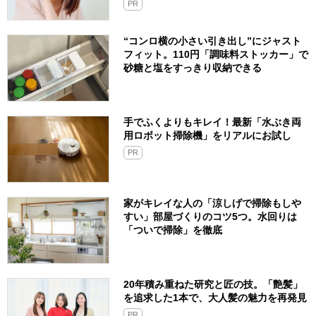
PR
“コンロ横の小さい引き出し”にジャスト
フィット。110円「調味料ストッカー」で
砂糖と塩をすっきり収納できる
手でふくよりもキレイ！最新「水ぶき両
用ロボット掃除機」をリアルにお試し
PR
家がキレイな人の「涼しげで掃除もしや
すい」部屋づくりのコツ5つ。水回りは
「ついで掃除」を徹底
20年積み重ねた研究と匠の技。「艶髪」
を追求した1本で、大人髪の魅力を再発見
PR