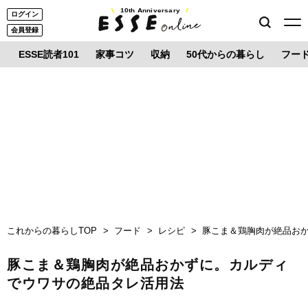
10th Anniversary
ログイン
会員登録
ESSE読者101
家事コツ
収納
50代からの暮らし
フー
これからの暮らしTOP
フード
レシピ
豚こま＆鶏胸肉が絶品お
豚こま＆鶏胸肉が絶品おかずに。カルディ
でウワサの絶品タレ活用法