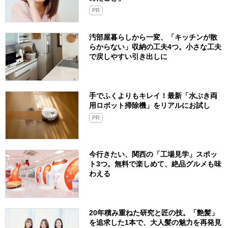
PR
汚部屋暮らしから一変、「キッチンが散
らからない」収納の工夫4つ。小さな工夫
で戻しやすい引き出しに
手でふくよりもキレイ！最新「水ぶき両
用ロボット掃除機」をリアルにお試し
PR
今行きたい、関西の「工場見学」スポッ
ト3つ。無料で楽しめて、絶品グルメも味
わえる
20年積み重ねた研究と匠の技。「艶髪」
を追求した1本で、大人髪の魅力を再発見