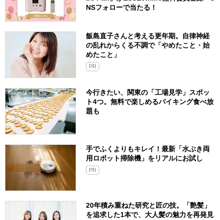
NSフォローで当たる！
飯島直子さんと考える更年期。自律神経
の乱れからくる不調で「やめたこと・始
めたこと」
PR
今行きたい、関東の「工場見学」スポッ
ト4つ。無料で楽しめるバイキング食べ放
題も
手でふくよりもキレイ！最新「水ぶき両
用ロボット掃除機」をリアルにお試し
PR
20年積み重ねた研究と匠の技。「艶髪」
を追求した1本で、大人髪の魅力を再発見