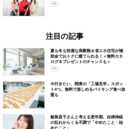
PR
注目の記事
夏も冬も快適な高断熱＆省エネ住宅が補
助金でおトクに建てられる！＜無料カタ
ログ＆プレゼントのチャンスも＞
PR
今行きたい、関東の「工場見学」スポッ
ト4つ。無料で楽しめるバイキング食べ放
題も
飯島直子さんと考える更年期。自律神経
の乱れからくる不調で「やめたこと・始
めたこと」