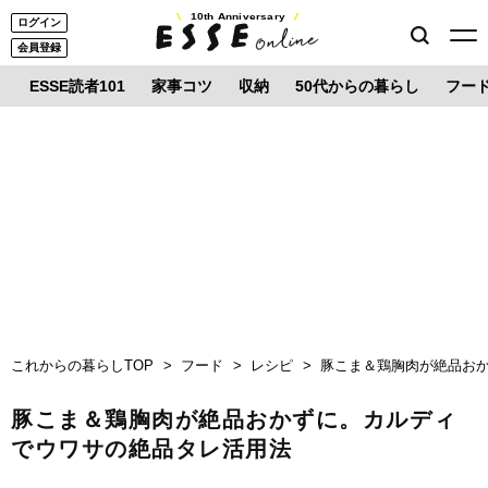
10th Anniversary
ログイン
会員登録
ESSE読者101
家事コツ
収納
50代からの暮らし
フー
これからの暮らしTOP
フード
レシピ
豚こま＆鶏胸肉が絶品お
豚こま＆鶏胸肉が絶品おかずに。カルディ
でウワサの絶品タレ活用法