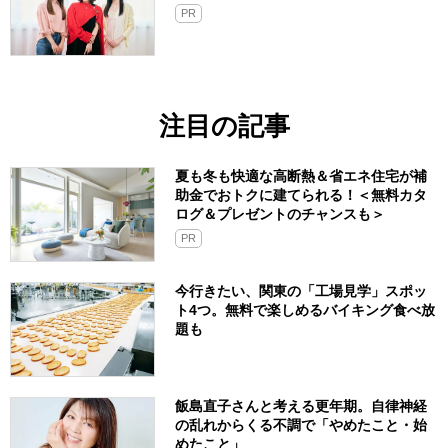
PR
注目の記事
夏も冬も快適な高断熱＆省エネ住宅が補
助金でおトクに建てられる！＜無料カタ
ログ＆プレゼントのチャンスも＞
PR
今行きたい、関東の「工場見学」スポッ
ト4つ。無料で楽しめるバイキング食べ放
題も
飯島直子さんと考える更年期。自律神経
の乱れからくる不調で「やめたこと・始
めたこと」