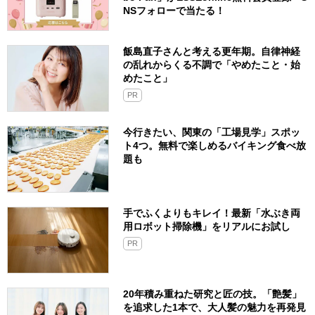
NSフォローで当たる！
飯島直子さんと考える更年期。自律神経
の乱れからくる不調で「やめたこと・始
めたこと」
PR
今行きたい、関東の「工場見学」スポッ
ト4つ。無料で楽しめるバイキング食べ放
題も
手でふくよりもキレイ！最新「水ぶき両
用ロボット掃除機」をリアルにお試し
PR
20年積み重ねた研究と匠の技。「艶髪」
を追求した1本で、大人髪の魅力を再発見