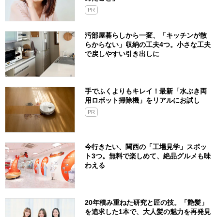
PR
汚部屋暮らしから一変、「キッチンが散
らからない」収納の工夫4つ。小さな工夫
で戻しやすい引き出しに
手でふくよりもキレイ！最新「水ぶき両
用ロボット掃除機」をリアルにお試し
PR
今行きたい、関西の「工場見学」スポッ
ト3つ。無料で楽しめて、絶品グルメも味
わえる
20年積み重ねた研究と匠の技。「艶髪」
を追求した1本で、大人髪の魅力を再発見