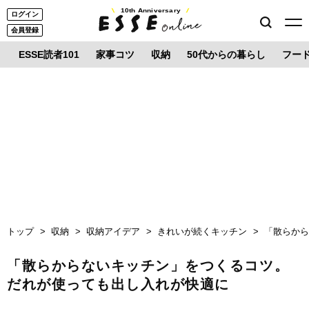
10th Anniversary
ログイン
会員登録
ESSE読者101
家事コツ
収納
50代からの暮らし
フー
トップ
収納
収納アイデア
きれいが続くキッチン
「散らか
「散らからないキッチン」をつくるコツ。
だれが使っても出し入れが快適に