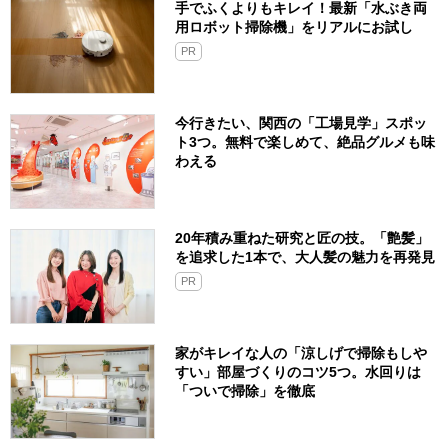
手でふくよりもキレイ！最新「水ぶき両
用ロボット掃除機」をリアルにお試し
PR
今行きたい、関西の「工場見学」スポッ
ト3つ。無料で楽しめて、絶品グルメも味
わえる
20年積み重ねた研究と匠の技。「艶髪」
を追求した1本で、大人髪の魅力を再発見
PR
家がキレイな人の「涼しげで掃除もしや
すい」部屋づくりのコツ5つ。水回りは
「ついで掃除」を徹底