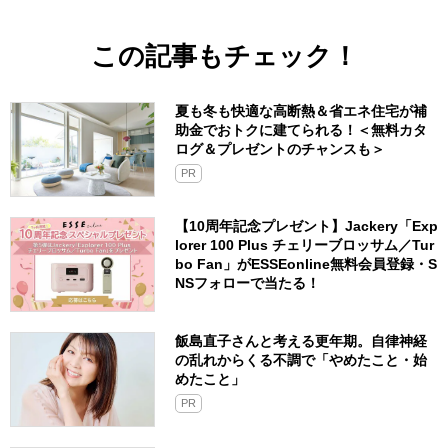
この記事もチェック！
夏も冬も快適な高断熱＆省エネ住宅が補
助金でおトクに建てられる！＜無料カタ
ログ＆プレゼントのチャンスも＞
PR
【10周年記念プレゼント】Jackery「Exp
lorer 100 Plus チェリーブロッサム／Tur
bo Fan」がESSEonline無料会員登録・S
NSフォローで当たる！
飯島直子さんと考える更年期。自律神経
の乱れからくる不調で「やめたこと・始
めたこと」
PR