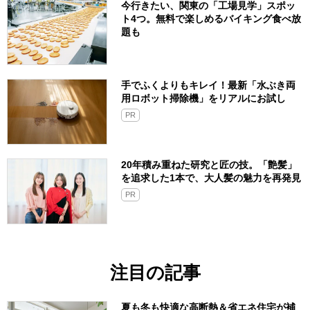
今行きたい、関東の「工場見学」スポッ
ト4つ。無料で楽しめるバイキング食べ放
題も
手でふくよりもキレイ！最新「水ぶき両
用ロボット掃除機」をリアルにお試し
PR
20年積み重ねた研究と匠の技。「艶髪」
を追求した1本で、大人髪の魅力を再発見
PR
注目の記事
夏も冬も快適な高断熱＆省エネ住宅が補