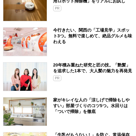
用ロボット掃除機」をリアルにお試し
PR
今行きたい、関西の「工場見学」スポッ
ト3つ。無料で楽しめて、絶品グルメも味
わえる
20年積み重ねた研究と匠の技。「艶髪」
を追求した1本で、大人髪の魅力を再発見
PR
家がキレイな人の「涼しげで掃除もしや
すい」部屋づくりのコツ5つ。水回りは
「ついで掃除」を徹底
「牛乳がもうない！」を防ぐ。常温保存