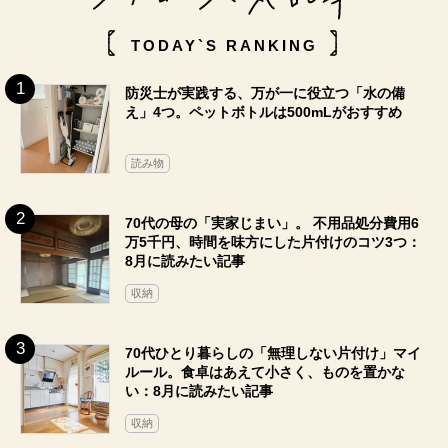
TODAY`S RANKING
防災士が実践する、万が一に役立つ「水の備
え」4つ。ペットボトルは500mLがおすすめ
読み物
70代の母の「実家じまい」。 不用品処分費用6
万5千円、時間を味方にした片付けのコツ3つ：
8月に読みたい記事
収納
70代ひとり暮らしの「無理しない片付け」マイ
ルール。食卓はあえて小さく、ものを置かな
い：8月に読みたい記事
収納