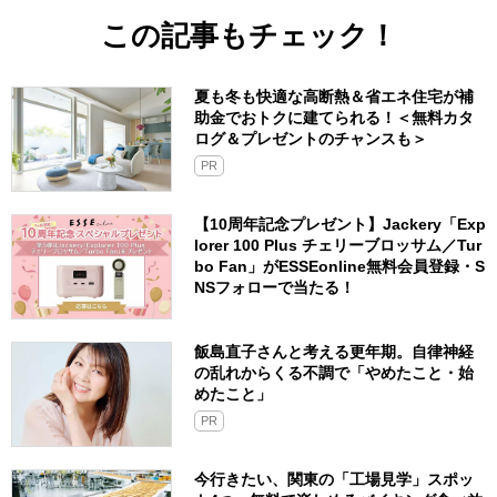
この記事もチェック！
夏も冬も快適な高断熱＆省エネ住宅が補
助金でおトクに建てられる！＜無料カタ
ログ＆プレゼントのチャンスも＞
PR
【10周年記念プレゼント】Jackery「Exp
lorer 100 Plus チェリーブロッサム／Tur
bo Fan」がESSEonline無料会員登録・S
NSフォローで当たる！
飯島直子さんと考える更年期。自律神経
の乱れからくる不調で「やめたこと・始
めたこと」
PR
今行きたい、関東の「工場見学」スポッ