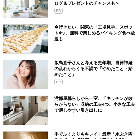
ログ＆プレゼントのチャンスも＞
PR
今行きたい、関東の「工場見学」スポッ
ト4つ。無料で楽しめるバイキング食べ放
題も
飯島直子さんと考える更年期。自律神経
の乱れからくる不調で「やめたこと・始
めたこと」
PR
汚部屋暮らしから一変、「キッチンが散
らからない」収納の工夫4つ。小さな工夫
で戻しやすい引き出しに
手でふくよりもキレイ！最新「水ぶき両