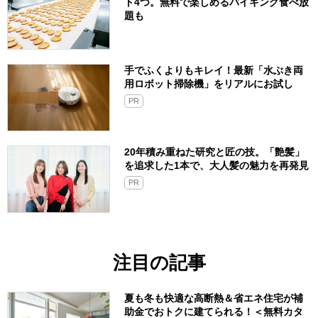
ト4つ。無料で楽しめるバイキング食べ放
題も
手でふくよりもキレイ！最新「水ぶき両
用ロボット掃除機」をリアルにお試し
PR
20年積み重ねた研究と匠の技。「艶髪」
を追求した1本で、大人髪の魅力を再発見
PR
注目の記事
夏も冬も快適な高断熱＆省エネ住宅が補
助金でおトクに建てられる！＜無料カタ