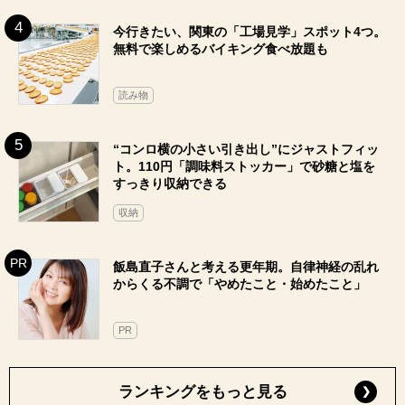
今行きたい、関東の「工場見学」スポット4つ。
無料で楽しめるバイキング食べ放題も
読み物
“コンロ横の小さい引き出し”にジャストフィッ
ト。110円「調味料ストッカー」で砂糖と塩を
すっきり収納できる
収納
飯島直子さんと考える更年期。自律神経の乱れ
からくる不調で「やめたこと・始めたこと」
PR
ランキングをもっと見る