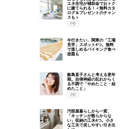
エネ住宅が補助金でおトク
に建てられる！＜無料カタ
ログ＆プレゼントのチャン
スも＞
PR
今行きたい、関東の「工場
見学」スポット4つ。無料
で楽しめるバイキング食べ
放題も
飯島直子さんと考える更年
期。自律神経の乱れからく
る不調で「やめたこと・始
めたこと」
PR
汚部屋暮らしから一変、
「キッチンが散らからな
い」収納の工夫4つ。小さ
な工夫で戻しやすい引き出