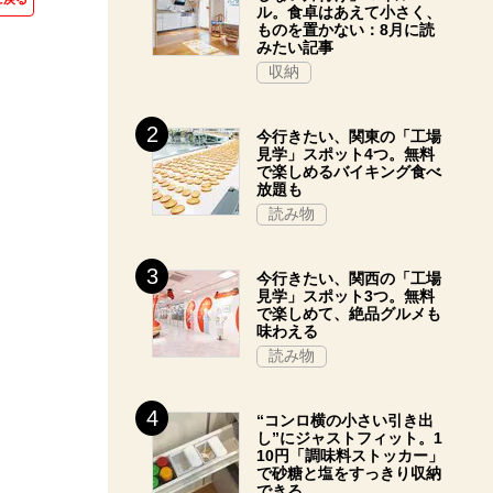
ル。食卓はあえて小さく、
ものを置かない：8月に読
みたい記事
収納
今行きたい、関東の「工場
見学」スポット4つ。無料
で楽しめるバイキング食べ
放題も
読み物
今行きたい、関西の「工場
見学」スポット3つ。無料
で楽しめて、絶品グルメも
味わえる
読み物
“コンロ横の小さい引き出
し”にジャストフィット。1
10円「調味料ストッカー」
で砂糖と塩をすっきり収納
できる