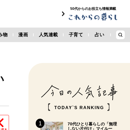
50代からのお役立ち情報満載
み物
漫画
人気連載
子育て
占い
い
TODAY`S RANKING
70代ひとり暮らしの「無理
しない片付け」マイルー
に戻る