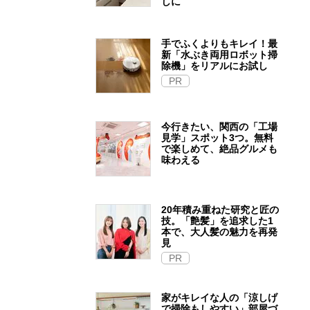
しに
手でふくよりもキレイ！最
新「水ぶき両用ロボット掃
除機」をリアルにお試し
PR
今行きたい、関西の「工場
見学」スポット3つ。無料
で楽しめて、絶品グルメも
味わえる
20年積み重ねた研究と匠の
技。「艶髪」を追求した1
本で、大人髪の魅力を再発
見
PR
家がキレイな人の「涼しげ
で掃除もしやすい」部屋づ