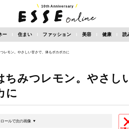
10th Anniversary
ネー
住まい
ファッション
美容
健康
読
みつレモン。やさしい甘さで、体もポカポカに
はちみつレモン。やさし
カに
クロールで次の画像
記事