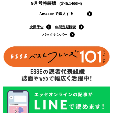
9月号特装版
(定価:1400円)
Amazonで購入する
次回予告
年間定期購読
バックナンバー