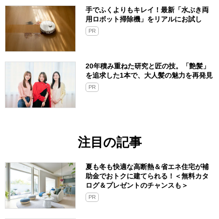
手でふくよりもキレイ！最新「水ぶき両
用ロボット掃除機」をリアルにお試し
PR
20年積み重ねた研究と匠の技。「艶髪」
を追求した1本で、大人髪の魅力を再発見
PR
注目の記事
夏も冬も快適な高断熱＆省エネ住宅が補
助金でおトクに建てられる！＜無料カタ
ログ＆プレゼントのチャンスも＞
PR