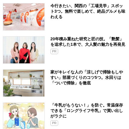
今行きたい、関西の「工場見学」スポッ
ト3つ。無料で楽しめて、絶品グルメも味
わえる
20年積み重ねた研究と匠の技。「艶髪」
を追求した1本で、大人髪の魅力を再発見
PR
家がキレイな人の「涼しげで掃除もしや
すい」部屋づくりのコツ5つ。水回りは
「ついで掃除」を徹底
「牛乳がもうない！」を防ぐ。常温保存
できる「ロングライフ牛乳」で買い出し
がラクに
PR