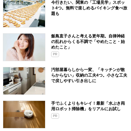
今行きたい、関東の「工場見学」スポッ
ト4つ。無料で楽しめるバイキング食べ放
題も
飯島直子さんと考える更年期。自律神経
の乱れからくる不調で「やめたこと・始
めたこと」
PR
汚部屋暮らしから一変、「キッチンが散
らからない」収納の工夫4つ。小さな工夫
で戻しやすい引き出しに
手でふくよりもキレイ！最新「水ぶき両
用ロボット掃除機」をリアルにお試し
PR