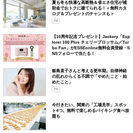
夏も冬も快適な高断熱＆省エネ住宅が補
助金でおトクに建てられる！＜無料カタ
ログ＆プレゼントのチャンスも＞
PR
【10周年記念プレゼント】Jackery「Exp
lorer 100 Plus チェリーブロッサム／Tur
bo Fan」がESSEonline無料会員登録・S
NSフォローで当たる！
飯島直子さんと考える更年期。自律神経
の乱れからくる不調で「やめたこと・始
めたこと」
PR
今行きたい、関東の「工場見学」スポッ
ト4つ。無料で楽しめるバイキング食べ放
題も