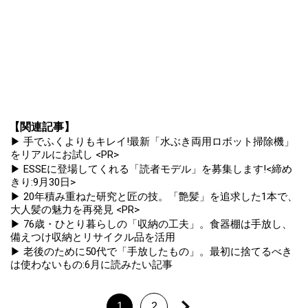
【関連記事】
▶ 手でふくよりもキレイ!最新「水ぶき両用ロボット掃除機」
をリアルにお試し <PR>
▶ ESSEに登場してくれる「読者モデル」を募集します!<締め
きり:9月30日>
▶ 20年積み重ねた研究と匠の技。「艶髪」を追求した1本で、
大人髪の魅力を再発見 <PR>
▶ 76歳・ひとり暮らしの「収納の工夫」。食器棚は手放し、
備えつけ収納とリサイクル品を活用
▶ 老後のために50代で「手放したもの」。最初に捨てるべき
は使わないもの:6月に読みたい記事
1
2