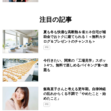
注目の記事
夏も冬も快適な高断熱＆省エネ住宅が補
助金でおトクに建てられる！＜無料カタ
ログ＆プレゼントのチャンスも＞
PR
今行きたい、関東の「工場見学」スポッ
ト4つ。無料で楽しめるバイキング食べ放
題も
飯島直子さんと考える更年期。自律神経
の乱れからくる不調で「やめたこと・始
めたこと」
PR