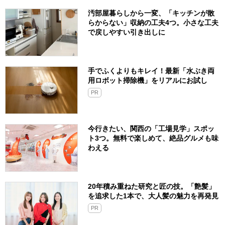
汚部屋暮らしから一変、「キッチンが散
らからない」収納の工夫4つ。小さな工夫
で戻しやすい引き出しに
手でふくよりもキレイ！最新「水ぶき両
用ロボット掃除機」をリアルにお試し
PR
今行きたい、関西の「工場見学」スポッ
ト3つ。無料で楽しめて、絶品グルメも味
わえる
20年積み重ねた研究と匠の技。「艶髪」
を追求した1本で、大人髪の魅力を再発見
PR