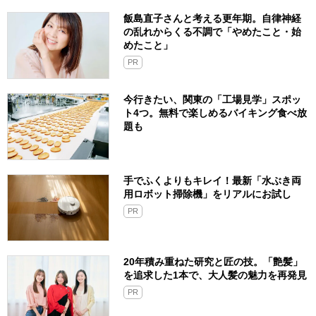
飯島直子さんと考える更年期。自律神経
の乱れからくる不調で「やめたこと・始
めたこと」
PR
今行きたい、関東の「工場見学」スポッ
ト4つ。無料で楽しめるバイキング食べ放
題も
手でふくよりもキレイ！最新「水ぶき両
用ロボット掃除機」をリアルにお試し
PR
20年積み重ねた研究と匠の技。「艶髪」
を追求した1本で、大人髪の魅力を再発見
PR