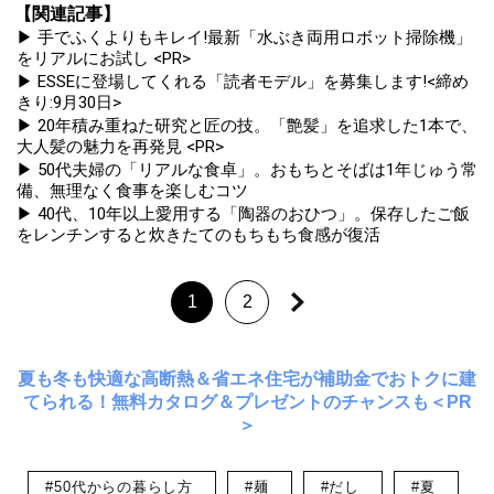
【関連記事】
▶ 手でふくよりもキレイ!最新「水ぶき両用ロボット掃除機」
をリアルにお試し <PR>
▶ ESSEに登場してくれる「読者モデル」を募集します!<締め
きり:9月30日>
▶ 20年積み重ねた研究と匠の技。「艶髪」を追求した1本で、
大人髪の魅力を再発見 <PR>
▶ 50代夫婦の「リアルな食卓」。おもちとそばは1年じゅう常
備、無理なく食事を楽しむコツ
▶ 40代、10年以上愛用する「陶器のおひつ」。保存したご飯
をレンチンすると炊きたてのもちもち食感が復活
1
2
夏も冬も快適な高断熱＆省エネ住宅が補助金でおトクに建
てられる！無料カタログ＆プレゼントのチャンスも＜PR
＞
#50代からの暮らし方
#麺
#だし
#夏