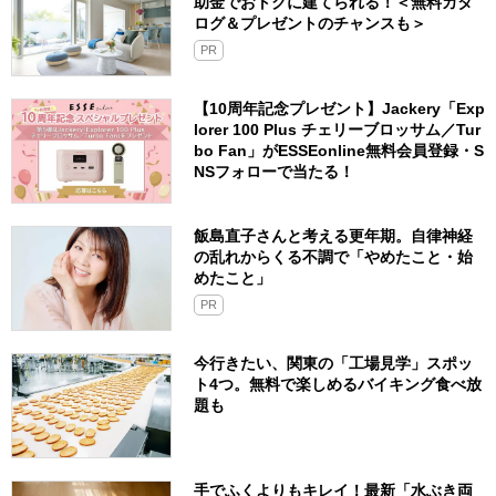
助金でおトクに建てられる！＜無料カタ
ログ＆プレゼントのチャンスも＞
PR
【10周年記念プレゼント】Jackery「Exp
lorer 100 Plus チェリーブロッサム／Tur
bo Fan」がESSEonline無料会員登録・S
NSフォローで当たる！
飯島直子さんと考える更年期。自律神経
の乱れからくる不調で「やめたこと・始
めたこと」
PR
今行きたい、関東の「工場見学」スポッ
ト4つ。無料で楽しめるバイキング食べ放
題も
手でふくよりもキレイ！最新「水ぶき両