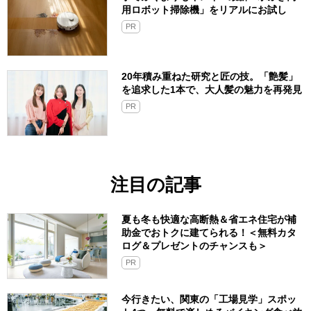
用ロボット掃除機」をリアルにお試し
PR
20年積み重ねた研究と匠の技。「艶髪」
を追求した1本で、大人髪の魅力を再発見
PR
注目の記事
夏も冬も快適な高断熱＆省エネ住宅が補
助金でおトクに建てられる！＜無料カタ
ログ＆プレゼントのチャンスも＞
PR
今行きたい、関東の「工場見学」スポッ