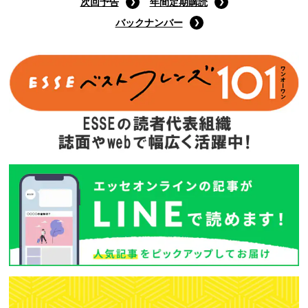
9月号特装版
(定価:1400円)
Amazonで購入する
次回予告
年間定期購読
バックナンバー