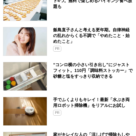
ト4つ。無料で楽しめるバイキング食べ放
題も
飯島直子さんと考える更年期。自律神経
の乱れからくる不調で「やめたこと・始
めたこと」
PR
“コンロ横の小さい引き出し”にジャスト
フィット。110円「調味料ストッカー」で
砂糖と塩をすっきり収納できる
手でふくよりもキレイ！最新「水ぶき両
用ロボット掃除機」をリアルにお試し
PR
家がキレイな人の「涼しげで掃除もしや