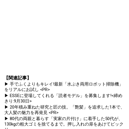
【関連記事】
▶ 手でふくよりもキレイ!最新「水ぶき両用ロボット掃除機」
をリアルにお試し <PR>
▶ ESSEに登場してくれる「読者モデル」を募集します!<締め
きり:9月30日>
▶ 20年積み重ねた研究と匠の技。「艶髪」を追求した1本で、
大人髪の魅力を再発見 <PR>
▶ 80代の両親と暮らす「実家の片付け」に着手した50代が、
130kgの粗大ゴミを捨てるまで。押し入れの扉をあけてビック