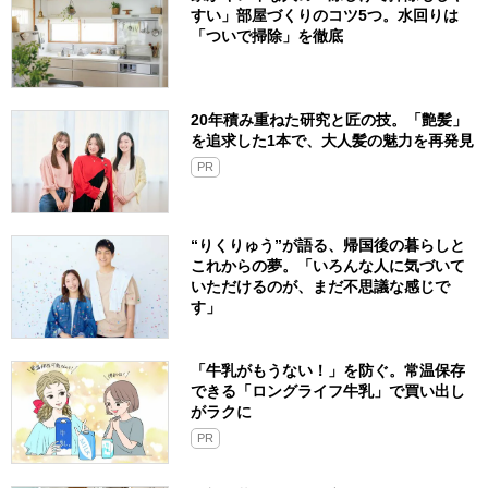
すい」部屋づくりのコツ5つ。水回りは
「ついで掃除」を徹底
20年積み重ねた研究と匠の技。「艶髪」
を追求した1本で、大人髪の魅力を再発見
PR
“りくりゅう”が語る、帰国後の暮らしと
これからの夢。「いろんな人に気づいて
いただけるのが、まだ不思議な感じで
す」
「牛乳がもうない！」を防ぐ。常温保存
できる「ロングライフ牛乳」で買い出し
がラクに
PR