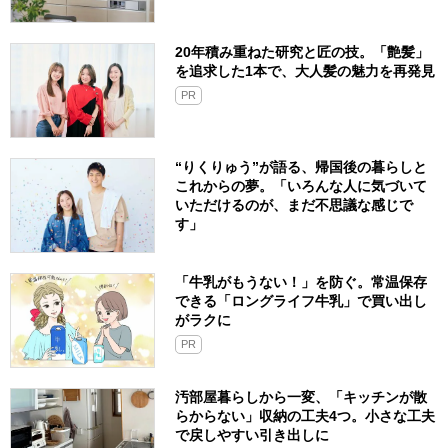
20年積み重ねた研究と匠の技。「艶髪」
を追求した1本で、大人髪の魅力を再発見
PR
“りくりゅう”が語る、帰国後の暮らしと
これからの夢。「いろんな人に気づいて
いただけるのが、まだ不思議な感じで
す」
「牛乳がもうない！」を防ぐ。常温保存
できる「ロングライフ牛乳」で買い出し
がラクに
PR
汚部屋暮らしから一変、「キッチンが散
らからない」収納の工夫4つ。小さな工夫
で戻しやすい引き出しに