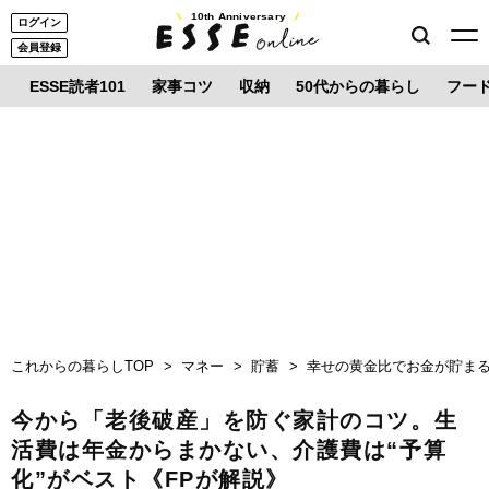
10th Anniversary
ログイン
会員登録
ESSE読者101
家事コツ
収納
50代からの暮らし
フー
これからの暮らしTOP
マネー
貯蓄
幸せの黄金比でお金が貯ま
今から「老後破産」を防ぐ家計のコツ。生
活費は年金からまかない、介護費は“予算
化”がベスト《FPが解説》