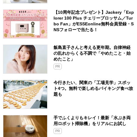
【10周年記念プレゼント】Jackery「Exp
lorer 100 Plus チェリーブロッサム／Tur
bo Fan」がESSEonline無料会員登録・S
NSフォローで当たる！
飯島直子さんと考える更年期。自律神経
の乱れからくる不調で「やめたこと・始
めたこと」
PR
今行きたい、関東の「工場見学」スポッ
ト4つ。無料で楽しめるバイキング食べ放
題も
手でふくよりもキレイ！最新「水ぶき両
用ロボット掃除機」をリアルにお試し
PR