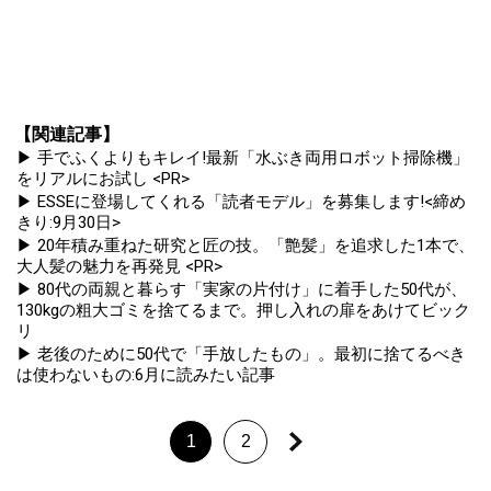
【関連記事】
▶ 手でふくよりもキレイ!最新「水ぶき両用ロボット掃除機」
をリアルにお試し <PR>
▶ ESSEに登場してくれる「読者モデル」を募集します!<締め
きり:9月30日>
▶ 20年積み重ねた研究と匠の技。「艶髪」を追求した1本で、
大人髪の魅力を再発見 <PR>
▶ 80代の両親と暮らす「実家の片付け」に着手した50代が、
130kgの粗大ゴミを捨てるまで。押し入れの扉をあけてビック
リ
▶ 老後のために50代で「手放したもの」。最初に捨てるべき
は使わないもの:6月に読みたい記事
1
2