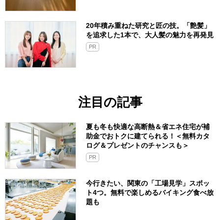
20年積み重ねた研究と匠の技。「艶髪」
を追求した1本で、大人髪の魅力を再発見
PR
注目の記事
夏も冬も快適な高断熱＆省エネ住宅が補
助金でおトクに建てられる！＜無料カタ
ログ＆プレゼントのチャンスも＞
PR
今行きたい、関東の「工場見学」スポッ
ト4つ。無料で楽しめるバイキング食べ放
題も