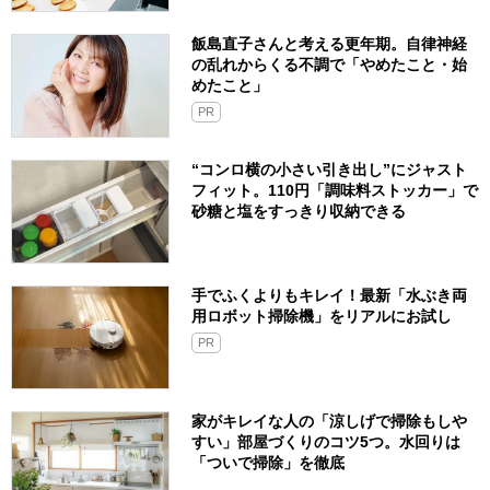
飯島直子さんと考える更年期。自律神経
の乱れからくる不調で「やめたこと・始
めたこと」
PR
“コンロ横の小さい引き出し”にジャスト
フィット。110円「調味料ストッカー」で
砂糖と塩をすっきり収納できる
手でふくよりもキレイ！最新「水ぶき両
用ロボット掃除機」をリアルにお試し
PR
家がキレイな人の「涼しげで掃除もしや
すい」部屋づくりのコツ5つ。水回りは
「ついで掃除」を徹底