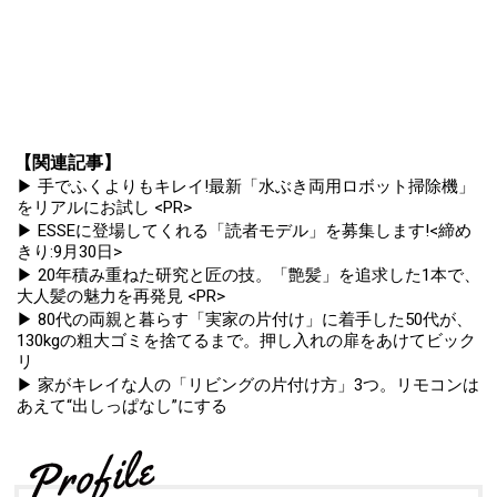
【関連記事】
▶ 手でふくよりもキレイ!最新「水ぶき両用ロボット掃除機」
をリアルにお試し <PR>
▶ ESSEに登場してくれる「読者モデル」を募集します!<締め
きり:9月30日>
▶ 20年積み重ねた研究と匠の技。「艶髪」を追求した1本で、
大人髪の魅力を再発見 <PR>
▶ 80代の両親と暮らす「実家の片付け」に着手した50代が、
130kgの粗大ゴミを捨てるまで。押し入れの扉をあけてビック
リ
▶ 家がキレイな人の「リビングの片付け方」3つ。リモコンは
あえて“出しっぱなし”にする