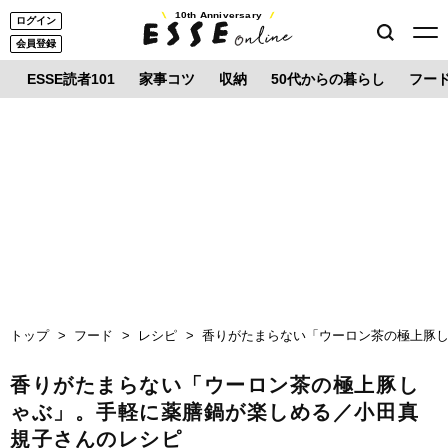
10th Anniversary
ログイン
会員登録
ESSE読者101
家事コツ
収納
50代からの暮らし
フー
トップ
フード
レシピ
香りがたまらない「ウーロン茶の極上豚
香りがたまらない「ウーロン茶の極上豚し
ゃぶ」。手軽に薬膳鍋が楽しめる／小田真
規子さんのレシピ