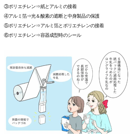
③ポリエチレン⇒紙とアルミの接着
④アルミ箔⇒光＆酸素の遮断と中身製品の保護
⑤ポリエチレン⇒アルミ箔とポリエチレンの接着
⑥ポリエチレン⇒容器成型時のシール