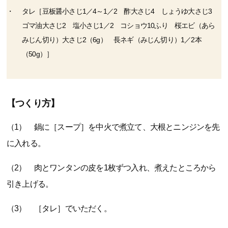
タレ［豆板醤小さじ1／4～1／2 酢大さじ4 しょうゆ大さじ3
ゴマ油大さじ2 塩小さじ1／2 コショウ10ふり 桜エビ（あら
みじん切り）大さじ2（6g） 長ネギ（みじん切り）1／2本
（50g）］
【つくり方】
（1） 鍋に［スープ］を中火で煮立て、大根とニンジンを先
に入れる。
（2） 肉とワンタンの皮を1枚ずつ入れ、煮えたところから
引き上げる。
（3） ［タレ］でいただく。