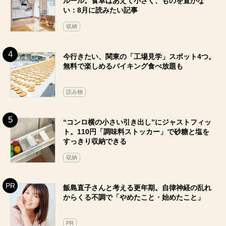
ルール。食卓はあえて小さく、ものを置かな
い：8月に読みたい記事
収納
今行きたい、関東の「工場見学」スポット4つ。
無料で楽しめるバイキング食べ放題も
読み物
“コンロ横の小さい引き出し”にジャストフィッ
ト。110円「調味料ストッカー」で砂糖と塩を
すっきり収納できる
収納
飯島直子さんと考える更年期。自律神経の乱れ
からくる不調で「やめたこと・始めたこと」
PR