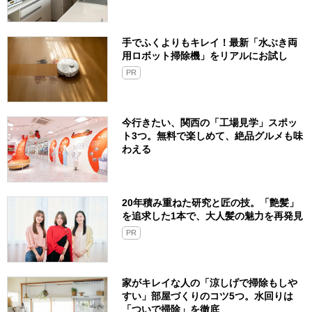
手でふくよりもキレイ！最新「水ぶき両
用ロボット掃除機」をリアルにお試し
PR
今行きたい、関西の「工場見学」スポッ
ト3つ。無料で楽しめて、絶品グルメも味
わえる
20年積み重ねた研究と匠の技。「艶髪」
を追求した1本で、大人髪の魅力を再発見
PR
家がキレイな人の「涼しげで掃除もしや
すい」部屋づくりのコツ5つ。水回りは
「ついで掃除」を徹底