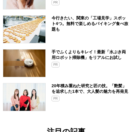
PR
今行きたい、関東の「工場見学」スポッ
ト4つ。無料で楽しめるバイキング食べ放
題も
手でふくよりもキレイ！最新「水ぶき両
用ロボット掃除機」をリアルにお試し
PR
20年積み重ねた研究と匠の技。「艶髪」
を追求した1本で、大人髪の魅力を再発見
PR
注目の記事