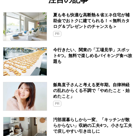
夏も冬も快適な高断熱＆省エネ住宅が補
助金でおトクに建てられる！＜無料カタ
ログ＆プレゼントのチャンスも＞
PR
今行きたい、関東の「工場見学」スポッ
ト4つ。無料で楽しめるバイキング食べ放
題も
飯島直子さんと考える更年期。自律神経
の乱れからくる不調で「やめたこと・始
めたこと」
PR
汚部屋暮らしから一変、「キッチンが散
らからない」収納の工夫4つ。小さな工夫
で戻しやすい引き出しに