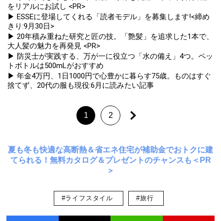
をリアルにお試し <PR>
▶ ESSEに登場してくれる「読者モデル」を募集します!<締め
きり:9月30日>
▶ 20年積み重ねた研究と匠の技。「艶髪」を追求した1本で、
大人髪の魅力を再発見 <PR>
▶ 防災士が実践する、万が一に役立つ「水の備え」4つ。ペッ
トボトルは500mLがおすすめ
▶ 年金4万円、1日1000円で心豊かに暮らす75歳。ものはすぐ
捨てず、20代の服も現役:6月に読みたい記事
1
2
夏も冬も快適な高断熱＆省エネ住宅が補助金でおトクに建
てられる！無料カタログ＆プレゼントのチャンスも＜PR
＞
#ライフスタイル
#旅行