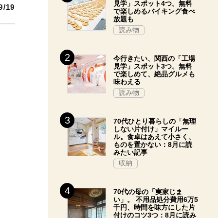
見学」スポット4つ。無料
9/19
で楽しめるバイキング食べ
放題も
読み物
今行きたい、関西の「工場
見学」スポット3つ。無料
で楽しめて、絶品グルメも
味わえる
読み物
70代ひとり暮らしの「無理
しない片付け」マイルー
ル。食卓はあえて小さく、
ものを置かない：8月に読
みたい記事
収納
70代の母の「実家じま
い」。 不用品処分費用6万5
千円、時間を味方にした片
付けのコツ3つ：8月に読み