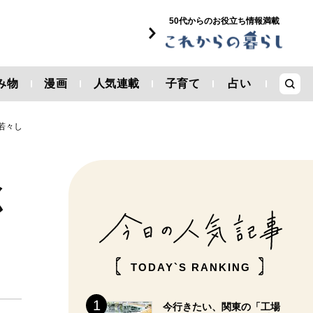
50代からのお役立ち情報満載
み物
漫画
人気連載
子育て
占い
若々し
く
TODAY`S RANKING
今行きたい、関東の「工場