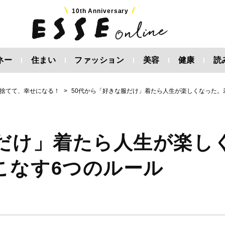
10th Anniversary
ネー
住まい
ファッション
美容
健康
読
捨てて、幸せになる！
50代から「好きな服だけ」着たら人生が楽しくなった。
服だけ」着たら人生が楽し
こなす6つのルール