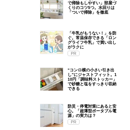
で掃除もしやすい」部屋づ
くりのコツ5つ。水回りは
「ついで掃除」を徹底
「牛乳がもうない！」を防
ぐ。常温保存できる「ロン
グライフ牛乳」で買い出し
がラクに
PR
“コンロ横の小さい引き出
し”にジャストフィット。1
10円「調味料ストッカー」
で砂糖と塩をすっきり収納
できる
防災・停電対策にあると安
心。「超薄型ポータブル電
源」の実力は？​
PR