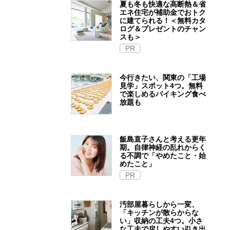
夏も冬も快適な高断熱＆省
エネ住宅が補助金でおトク
に建てられる！＜無料カタ
ログ＆プレゼントのチャン
スも＞
PR
今行きたい、関東の「工場
見学」スポット4つ。無料
で楽しめるバイキング食べ
放題も
飯島直子さんと考える更年
期。自律神経の乱れからく
る不調で「やめたこと・始
めたこと」
PR
汚部屋暮らしから一変、
「キッチンが散らからな
い」収納の工夫4つ。小さ
な工夫で戻しやすい引き出