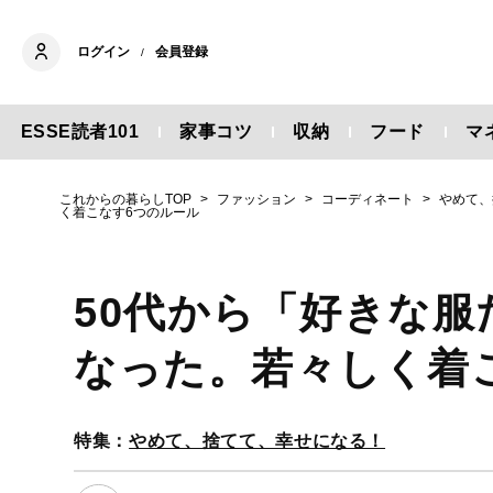
ログイン
会員登録
/
ESSE読者101
家事コツ
収納
フード
マ
これからの暮らしTOP
ファッション
コーディネート
やめて、
く着こなす6つのルール
50代から「好きな
なった。若々しく着
特集：
やめて、捨てて、幸せになる！