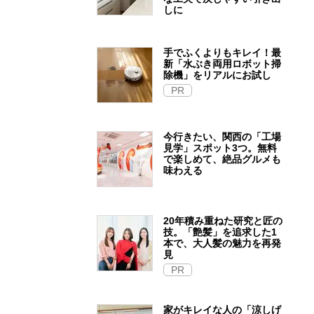
しに
手でふくよりもキレイ！最
新「水ぶき両用ロボット掃
除機」をリアルにお試し
PR
今行きたい、関西の「工場
見学」スポット3つ。無料
で楽しめて、絶品グルメも
味わえる
20年積み重ねた研究と匠の
技。「艶髪」を追求した1
本で、大人髪の魅力を再発
見
PR
家がキレイな人の「涼しげ