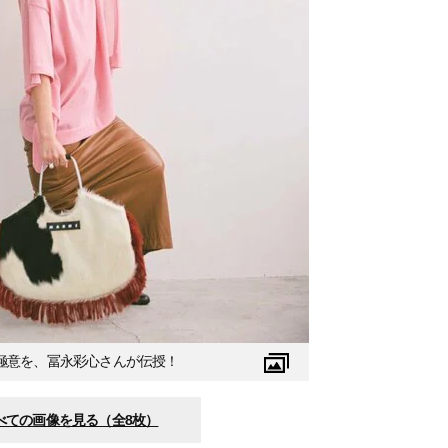
極意を、冨永彩心さんが伝授！
べての画像を見る（全8枚）