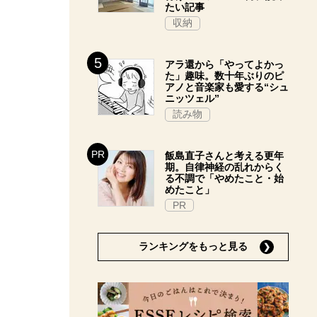
たい記事
収納
アラ還から「やってよかっ
た」趣味。数十年ぶりのピ
アノと音楽家も愛する“シュ
ニッツェル”
読み物
飯島直子さんと考える更年
期。自律神経の乱れからく
る不調で「やめたこと・始
めたこと」
PR
ランキングをもっと見る