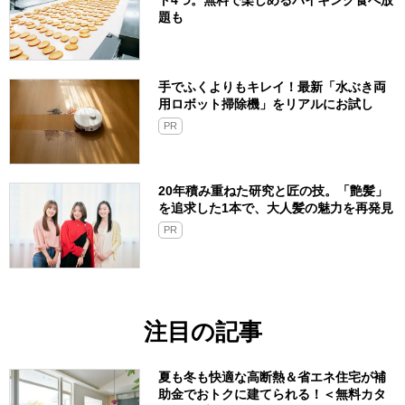
ト4つ。無料で楽しめるバイキング食べ放
題も
手でふくよりもキレイ！最新「水ぶき両
用ロボット掃除機」をリアルにお試し
PR
20年積み重ねた研究と匠の技。「艶髪」
を追求した1本で、大人髪の魅力を再発見
PR
注目の記事
夏も冬も快適な高断熱＆省エネ住宅が補
助金でおトクに建てられる！＜無料カタ