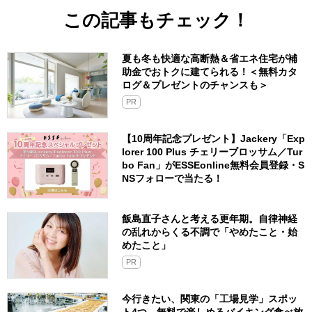
この記事もチェック！
夏も冬も快適な高断熱＆省エネ住宅が補
助金でおトクに建てられる！＜無料カタ
ログ＆プレゼントのチャンスも＞
PR
【10周年記念プレゼント】Jackery「Exp
lorer 100 Plus チェリーブロッサム／Tur
bo Fan」がESSEonline無料会員登録・S
NSフォローで当たる！
飯島直子さんと考える更年期。自律神経
の乱れからくる不調で「やめたこと・始
めたこと」
PR
今行きたい、関東の「工場見学」スポッ