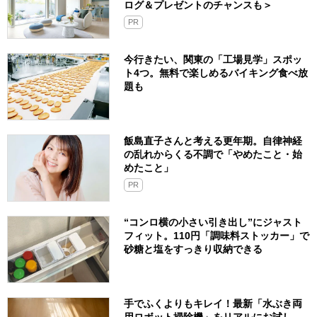
ログ＆プレゼントのチャンスも＞
PR
今行きたい、関東の「工場見学」スポッ
ト4つ。無料で楽しめるバイキング食べ放
題も
飯島直子さんと考える更年期。自律神経
の乱れからくる不調で「やめたこと・始
めたこと」
PR
“コンロ横の小さい引き出し”にジャスト
フィット。110円「調味料ストッカー」で
砂糖と塩をすっきり収納できる
手でふくよりもキレイ！最新「水ぶき両