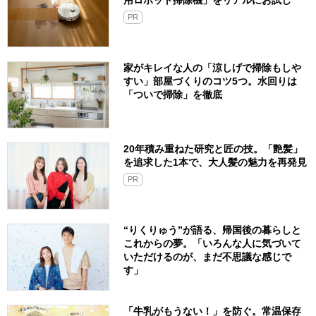
用ロボット掃除機」をリアルにお試し
PR
家がキレイな人の「涼しげで掃除もしや
すい」部屋づくりのコツ5つ。水回りは
「ついで掃除」を徹底
20年積み重ねた研究と匠の技。「艶髪」
を追求した1本で、大人髪の魅力を再発見
PR
“りくりゅう”が語る、帰国後の暮らしと
これからの夢。「いろんな人に気づいて
いただけるのが、まだ不思議な感じで
す」
「牛乳がもうない！」を防ぐ。常温保存