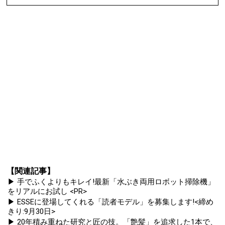
【関連記事】
▶ 手でふくよりもキレイ!最新「水ぶき両用ロボット掃除機」
をリアルにお試し <PR>
▶ ESSEに登場してくれる「読者モデル」を募集します!<締め
きり:9月30日>
▶ 20年積み重ねた研究と匠の技。「艶髪」を追求した1本で、