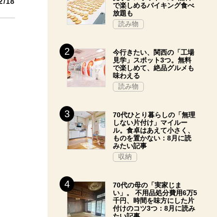
2/18
で楽しめるバイキング食べ
放題も
読み物
今行きたい、関西の「工場
見学」スポット3つ。無料
で楽しめて、絶品グルメも
味わえる
読み物
70代ひとり暮らしの「無理
しない片付け」マイルー
ル。食卓はあえて小さく、
ものを置かない：8月に読
みたい記事
収納
70代の母の「実家じま
い」。 不用品処分費用6万5
千円、時間を味方にした片
付けのコツ3つ：8月に読み
たい記事