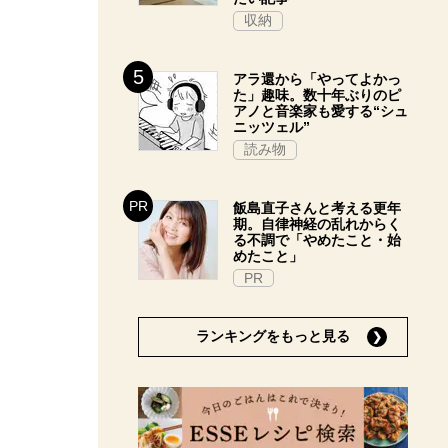
収納
アラ還から「やってよかっ
た」趣味。数十年ぶりのピ
アノと音楽家も愛する“シュ
ニッツェル”
読み物
飯島直子さんと考える更年
期。自律神経の乱れからく
る不調で「やめたこと・始
めたこと」
PR
ランキングをもっと見る