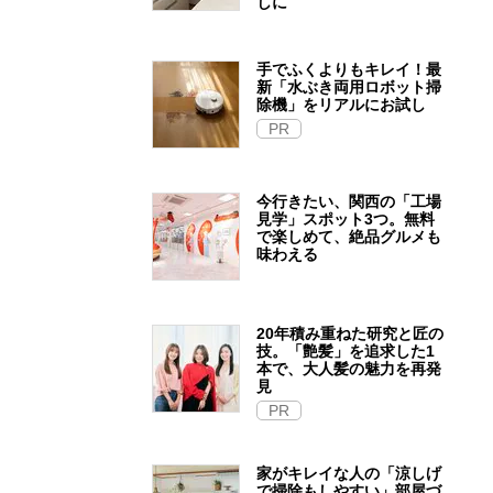
しに
手でふくよりもキレイ！最
新「水ぶき両用ロボット掃
除機」をリアルにお試し
PR
今行きたい、関西の「工場
見学」スポット3つ。無料
で楽しめて、絶品グルメも
味わえる
20年積み重ねた研究と匠の
技。「艶髪」を追求した1
本で、大人髪の魅力を再発
見
PR
家がキレイな人の「涼しげ
で掃除もしやすい」部屋づ