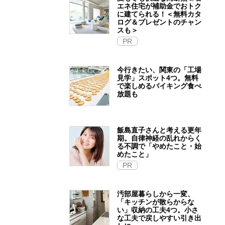
エネ住宅が補助金でおトク
に建てられる！＜無料カタ
ログ＆プレゼントのチャン
スも＞
PR
今行きたい、関東の「工場
見学」スポット4つ。無料
で楽しめるバイキング食べ
放題も
飯島直子さんと考える更年
期。自律神経の乱れからく
る不調で「やめたこと・始
めたこと」
PR
汚部屋暮らしから一変、
「キッチンが散らからな
い」収納の工夫4つ。小さ
な工夫で戻しやすい引き出