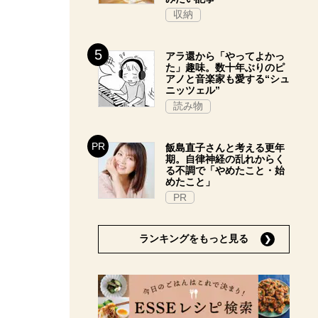
収納
アラ還から「やってよかっ
た」趣味。数十年ぶりのピ
アノと音楽家も愛する“シュ
ニッツェル”
読み物
飯島直子さんと考える更年
期。自律神経の乱れからく
る不調で「やめたこと・始
めたこと」
PR
ランキングをもっと見る