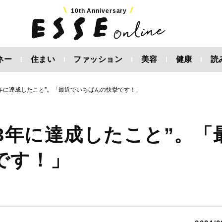
10th Anniversary
ネー
住まい
ファッション
美容
健康
読
3年に達成したこと”。「最近でいちばんの快挙です！」
23年に達成したこと”。「
です！」