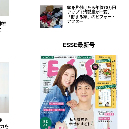
家を片付けたら年収70万円
アップ！汚部屋が一変、
「貯まる家」のビフォー・
アフター
律神
こ
ESSE最新号
艶
魅力を