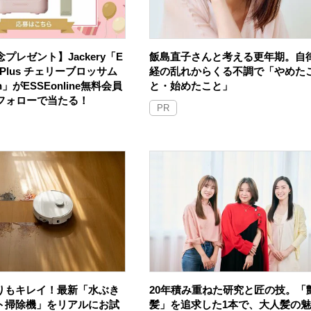
プレゼント】Jackery「E
飯島直子さんと考える更年期。自
100 Plus チェリーブロッサム
経の乱れからくる不調で「やめた
an」がESSEonline無料会員
と・始めたこと」
Sフォローで当たる！
PR
りもキレイ！最新「水ぶき
20年積み重ねた研究と匠の技。「
ト掃除機」をリアルにお試
髪」を追求した1本で、大人髪の