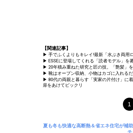
【関連記事】
▶ 手でふくよりもキレイ!最新「水ぶき両用ロ
▶ ESSEに登場してくれる「読者モデル」を募集
▶ 20年積み重ねた研究と匠の技。「艶髪」を
▶ 靴はオープン収納、小物はカゴに入れるだ
▶ 80代の両親と暮らす「実家の片付け」に着
扉をあけてビックリ
1
夏も冬も快適な高断熱＆省エネ住宅が補
チ