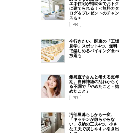
エネ住宅が補助金でおトク
に建てられる！＜無料カタ
ログ＆プレゼントのチャン
スも＞
PR
今行きたい、関東の「工場
見学」スポット4つ。無料
で楽しめるバイキング食べ
放題も
飯島直子さんと考える更年
期。自律神経の乱れからく
る不調で「やめたこと・始
めたこと」
PR
汚部屋暮らしから一変、
「キッチンが散らからな
い」収納の工夫4つ。小さ
な工夫で戻しやすい引き出