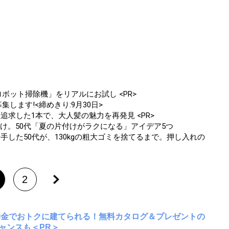
ボット掃除機」をリアルにお試し <PR>
します!<締めきり:9月30日>
追求した1本で、大人髪の魅力を再発見 <PR>
け。50代「夏の片付けがラクになる」アイデア5つ
手した50代が、130kgの粗大ゴミを捨てるまで。押し入れの
2
助金でおトクに建てられる！無料カタログ＆プレゼントの
ャンスも＜PR＞