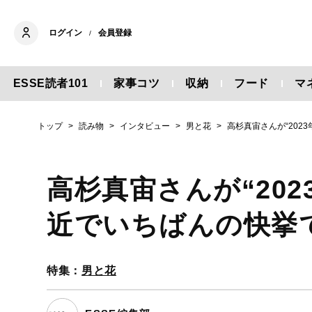
ログイン
会員登録
/
ESSE読者101
家事コツ
収納
フード
マ
トップ
読み物
インタビュー
男と花
高杉真宙さんが“202
高杉真宙さんが“20
近でいちばんの快挙
特集：
男と花