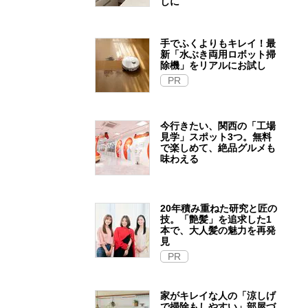
しに
手でふくよりもキレイ！最
新「水ぶき両用ロボット掃
除機」をリアルにお試し
PR
今行きたい、関西の「工場
見学」スポット3つ。無料
で楽しめて、絶品グルメも
味わえる
20年積み重ねた研究と匠の
技。「艶髪」を追求した1
本で、大人髪の魅力を再発
見
PR
家がキレイな人の「涼しげ
で掃除もしやすい」部屋づ