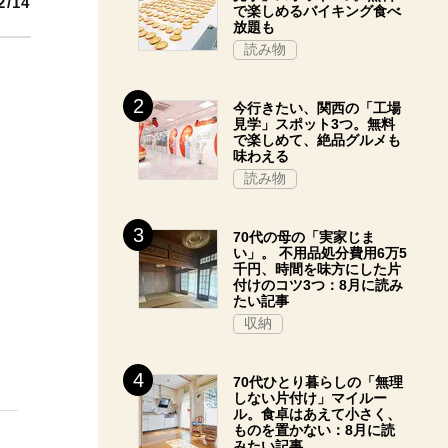
2/14
で楽しめるバイキング食べ
放題も
読み物
今行きたい、関西の「工場
見学」スポット3つ。無料
で楽しめて、絶品グルメも
味わえる
読み物
70代の母の「実家じま
い」。 不用品処分費用6万5
千円、時間を味方にした片
付けのコツ3つ：8月に読み
たい記事
収納
70代ひとり暮らしの「無理
しない片付け」マイルー
ル。食卓はあえて小さく、
ものを置かない：8月に読
みたい記事