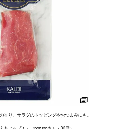
の香り。サラダのトッピングやおつまみにも。
アップ！」（porupoさん・36歳）