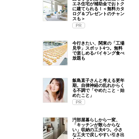
エネ住宅が補助金でおトク
に建てられる！＜無料カタ
ログ＆プレゼントのチャン
スも＞
PR
今行きたい、関東の「工場
見学」スポット4つ。無料
で楽しめるバイキング食べ
放題も
飯島直子さんと考える更年
期。自律神経の乱れからく
る不調で「やめたこと・始
めたこと」
PR
汚部屋暮らしから一変、
「キッチンが散らからな
い」収納の工夫4つ。小さ
な工夫で戻しやすい引き出