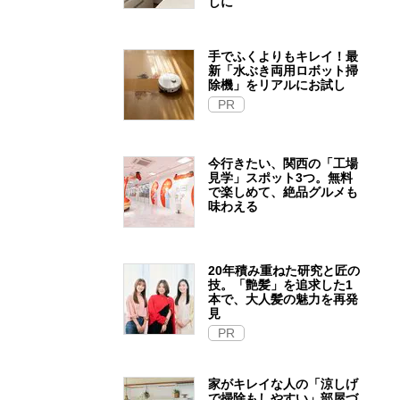
しに
手でふくよりもキレイ！最
新「水ぶき両用ロボット掃
除機」をリアルにお試し
PR
今行きたい、関西の「工場
見学」スポット3つ。無料
で楽しめて、絶品グルメも
味わえる
20年積み重ねた研究と匠の
技。「艶髪」を追求した1
本で、大人髪の魅力を再発
見
PR
家がキレイな人の「涼しげ
で掃除もしやすい」部屋づ