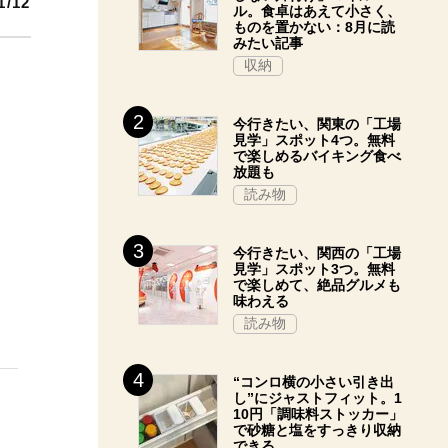
1/12
ル。食卓はあえて小さく、
ものを置かない：8月に読
みたい記事
収納
今行きたい、関東の「工場
見学」スポット4つ。無料
で楽しめるバイキング食べ
放題も
読み物
今行きたい、関西の「工場
見学」スポット3つ。無料
で楽しめて、絶品グルメも
味わえる
読み物
“コンロ横の小さい引き出
し”にジャストフィット。1
10円「調味料ストッカー」
で砂糖と塩をすっきり収納
できる