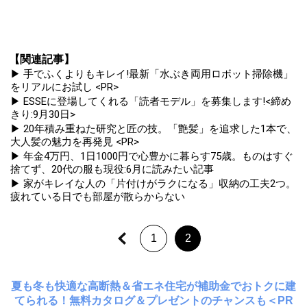
【関連記事】
▶ 手でふくよりもキレイ!最新「水ぶき両用ロボット掃除機」
をリアルにお試し <PR>
▶ ESSEに登場してくれる「読者モデル」を募集します!<締め
きり:9月30日>
▶ 20年積み重ねた研究と匠の技。「艶髪」を追求した1本で、
大人髪の魅力を再発見 <PR>
▶ 年金4万円、1日1000円で心豊かに暮らす75歳。ものはすぐ
捨てず、20代の服も現役:6月に読みたい記事
▶ 家がキレイな人の「片付けがラクになる」収納の工夫2つ。
疲れている日でも部屋が散らからない
1
2
夏も冬も快適な高断熱＆省エネ住宅が補助金でおトクに建
てられる！無料カタログ＆プレゼントのチャンスも＜PR