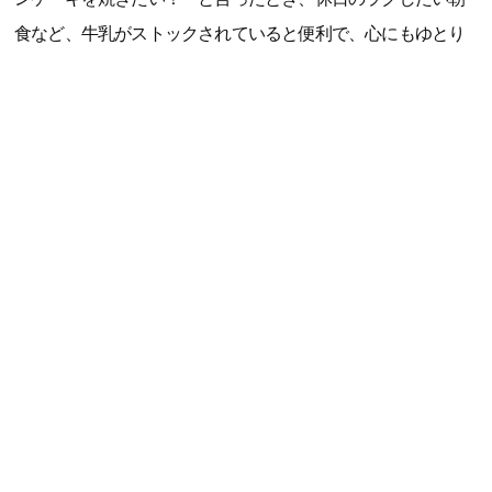
食など、牛乳がストックされていると便利で、心にもゆとり
ができます。常温で保存期間も長いので、5人家族のわが家は
冷蔵庫を圧迫せずに保管できるのもうれしいポイント。防災
用の備えとしてもストックしておきたいです」（大森智美さ
ん、40代、整理収納アドバイザー・防災士、3児の母）