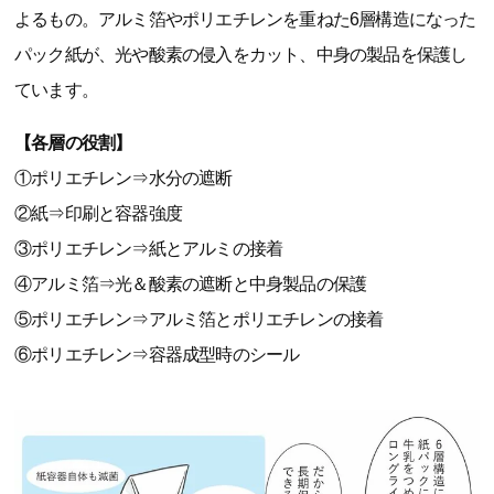
よるもの。アルミ箔やポリエチレンを重ねた6層構造になった
パック紙が、光や酸素の侵入をカット、中身の製品を保護し
ています。
【各層の役割】
①ポリエチレン⇒水分の遮断
②紙⇒印刷と容器強度
③ポリエチレン⇒紙とアルミの接着
④アルミ箔⇒光＆酸素の遮断と中身製品の保護
⑤ポリエチレン⇒アルミ箔とポリエチレンの接着
⑥ポリエチレン⇒容器成型時のシール