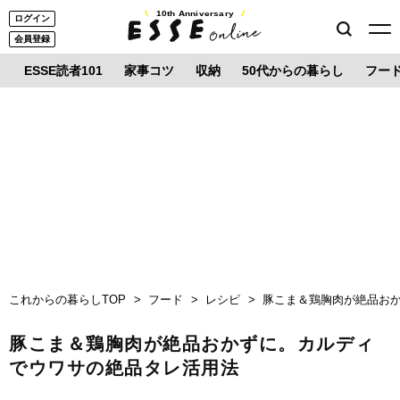
10th Anniversary
ログイン
会員登録
ESSE読者101
家事コツ
収納
50代からの暮らし
フー
これからの暮らしTOP
フード
レシピ
豚こま＆鶏胸肉が絶品お
豚こま＆鶏胸肉が絶品おかずに。カルディ
でウワサの絶品タレ活用法