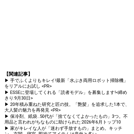
【関連記事】
▶ 手でふくよりもキレイ!最新「水ぶき両用ロボット掃除機」
をリアルにお試し <PR>
▶ ESSEに登場してくれる「読者モデル」を募集します!<締め
きり:9月30日>
▶ 20年積み重ねた研究と匠の技。「艶髪」を追求した1本で、
大人髪の魅力を再発見 <PR>
▶ 保冷剤、紙袋...50代が「捨てなくてよかったもの」3つ。不
用品と言われがちなものに助けられた:2026年6月トップ10
▶ 家がキレイな人が「迷わず手放すもの」まとめ。キッチ
ン、玄関、寝室...即捨てアイテムは意外と多い