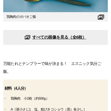
鶏胸肉のガパオご飯
すべての画像を見る（全6枚）
万能たれとナンプラーで味が決まる！ エスニック気分ご
飯。
材料（4人分）
鶏胸肉 小2枚（約500g）
A［酒小さじ1 塩、粗びきコショウ（黒）各少し］