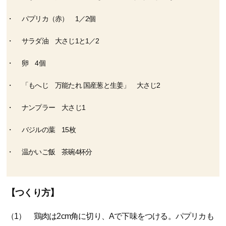
パプリカ（赤） 1／2個
サラダ油 大さじ1と1／2
卵 4個
「もへじ 万能たれ 国産葱と生姜」 大さじ2
ナンプラー 大さじ1
バジルの葉 15枚
温かいご飯 茶碗4杯分
【つくり方】
（1） 鶏肉は2cm角に切り、Aで下味をつける。パプリカも