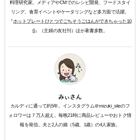
料理研究家。メディアやCMでのレシピ開発、フードスタイ
リング、食育イベントやケータリングなど多方面で活躍。
『
ホットプレートひとつでごちそうごはんができちゃった10
0
』（主婦の友社刊）ほか著書多数。
みぃさん
カルディに通って約5年。インスタグラム＠mizuki_siteのフ
ォロワーは７万人超え。毎晩21時に商品レビューやおトク情
報を発信。夫と2人の娘（5歳、1歳）の4人家族。