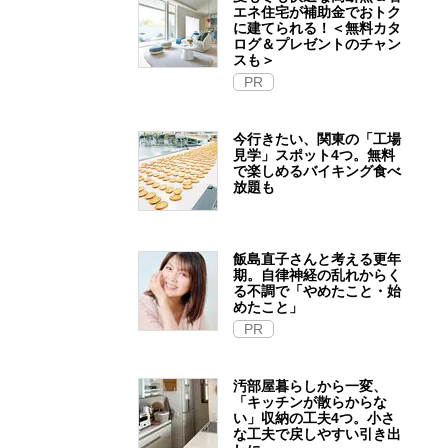
エネ住宅が補助金でおトク
に建てられる！＜無料カタ
ログ＆プレゼントのチャン
スも＞
PR
今行きたい、関東の「工場
見学」スポット4つ。無料
で楽しめるバイキング食べ
放題も
飯島直子さんと考える更年
期。自律神経の乱れからく
る不調で「やめたこと・始
めたこと」
PR
汚部屋暮らしから一変、
「キッチンが散らからな
い」収納の工夫4つ。小さ
な工夫で戻しやすい引き出