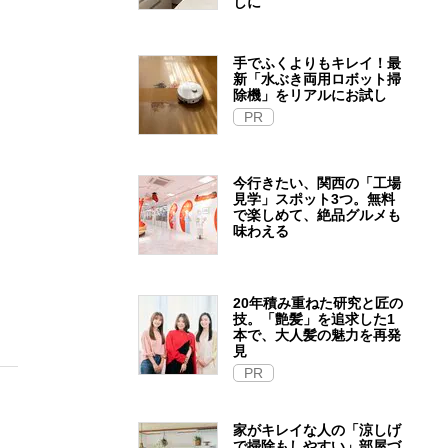
しに
手でふくよりもキレイ！最
新「水ぶき両用ロボット掃
除機」をリアルにお試し
PR
今行きたい、関西の「工場
見学」スポット3つ。無料
で楽しめて、絶品グルメも
味わえる
20年積み重ねた研究と匠の
技。「艶髪」を追求した1
本で、大人髪の魅力を再発
見
PR
家がキレイな人の「涼しげ
で掃除もしやすい」部屋づ