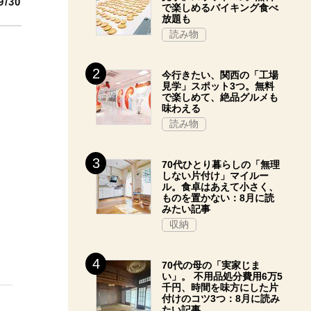
9/30
で楽しめるバイキング食べ
放題も
読み物
今行きたい、関西の「工場
見学」スポット3つ。無料
で楽しめて、絶品グルメも
味わえる
読み物
70代ひとり暮らしの「無理
しない片付け」マイルー
ル。食卓はあえて小さく、
ものを置かない：8月に読
みたい記事
収納
70代の母の「実家じま
い」。 不用品処分費用6万5
千円、時間を味方にした片
付けのコツ3つ：8月に読み
たい記事