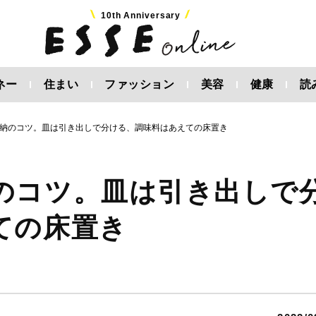
10th Anniversary
ネー
住まい
ファッション
美容
健康
読
納のコツ。皿は引き出しで分ける、調味料はあえての床置き
のコツ。皿は引き出しで
ての床置き