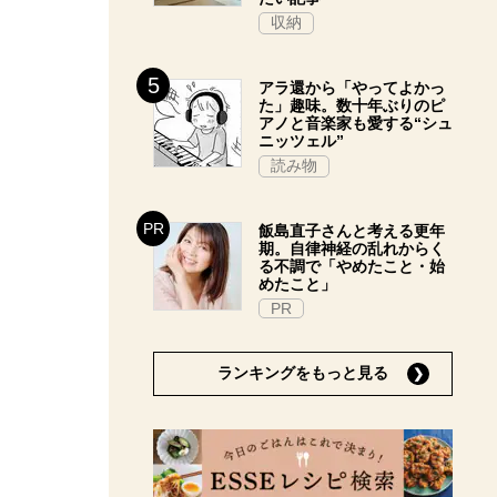
収納
アラ還から「やってよかっ
た」趣味。数十年ぶりのピ
アノと音楽家も愛する“シュ
ニッツェル”
読み物
飯島直子さんと考える更年
期。自律神経の乱れからく
る不調で「やめたこと・始
めたこと」
PR
ランキングをもっと見る