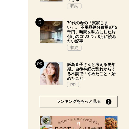
収納
70代の母の「実家じま
い」。 不用品処分費用6万5
千円、時間を味方にした片
付けのコツ3つ：8月に読み
たい記事
収納
飯島直子さんと考える更年
期。自律神経の乱れからく
る不調で「やめたこと・始
めたこと」
PR
ランキングをもっと見る