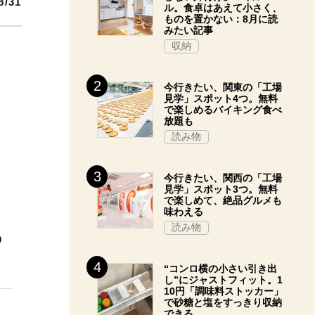
8/31
ル。食卓はあえて小さく、
ものを置かない：8月に読
みたい記事
収納
今行きたい、関東の「工場
見学」スポット4つ。無料
で楽しめるバイキング食べ
放題も
読み物
今行きたい、関西の「工場
見学」スポット3つ。無料
で楽しめて、絶品グルメも
味わえる
読み物
っ
“コンロ横の小さい引き出
し”にジャストフィット。1
10円「調味料ストッカー」
で砂糖と塩をすっきり収納
できる