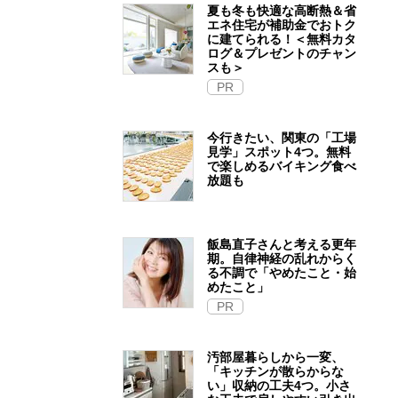
夏も冬も快適な高断熱＆省
エネ住宅が補助金でおトク
に建てられる！＜無料カタ
ログ＆プレゼントのチャン
スも＞
PR
今行きたい、関東の「工場
見学」スポット4つ。無料
で楽しめるバイキング食べ
放題も
飯島直子さんと考える更年
期。自律神経の乱れからく
る不調で「やめたこと・始
めたこと」
PR
汚部屋暮らしから一変、
「キッチンが散らからな
い」収納の工夫4つ。小さ