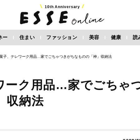
10th Anniversary
ネー
住まい
ファッション
美容
健康
読
菓子、テレワーク用品…家でごちゃつきがちなものの「神」収納法
ワーク用品…家でごちゃ
」収納法