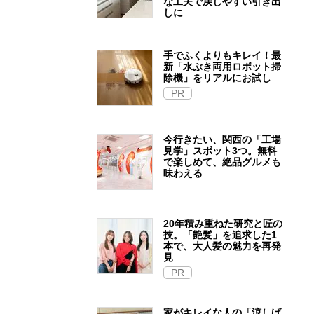
な工夫で戻しやすい引き出
しに
手でふくよりもキレイ！最
新「水ぶき両用ロボット掃
除機」をリアルにお試し
PR
今行きたい、関西の「工場
見学」スポット3つ。無料
で楽しめて、絶品グルメも
味わえる
20年積み重ねた研究と匠の
技。「艶髪」を追求した1
本で、大人髪の魅力を再発
見
PR
家がキレイな人の「涼しげ