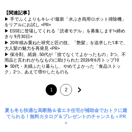
【関連記事】
▶ 手でふくよりもキレイ!最新「水ぶき両用ロボット掃除機」
をリアルにお試し <PR>
▶ ESSEに登場してくれる「読者モデル」を募集します!<締め
きり:9月30日>
▶ 20年積み重ねた研究と匠の技。「艶髪」を追求した1本で、
大人髪の魅力を再発見 <PR>
▶ 保冷剤、紙袋...50代が「捨てなくてよかったもの」3つ。不
用品と言われがちなものに助けられた:2026年6月トップ10
▶ 50代・夫婦ふたり暮らし、やめてよかった「食品ストッ
ク」2つ。あえて増やしたものも
1
2
夏も冬も快適な高断熱＆省エネ住宅が補助金でおトクに建
てられる！無料カタログ＆プレゼントのチャンスも＜PR
＞