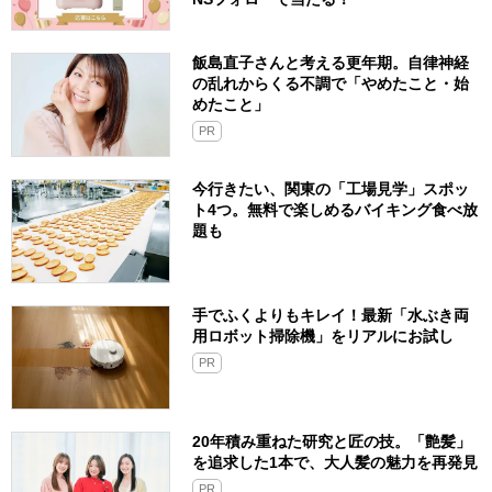
飯島直子さんと考える更年期。自律神経
の乱れからくる不調で「やめたこと・始
めたこと」
PR
今行きたい、関東の「工場見学」スポッ
ト4つ。無料で楽しめるバイキング食べ放
題も
手でふくよりもキレイ！最新「水ぶき両
用ロボット掃除機」をリアルにお試し
PR
20年積み重ねた研究と匠の技。「艶髪」
を追求した1本で、大人髪の魅力を再発見
PR