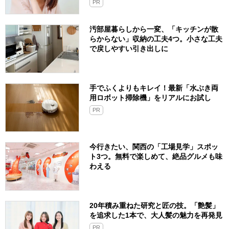
PR
汚部屋暮らしから一変、「キッチンが散
らからない」収納の工夫4つ。小さな工夫
で戻しやすい引き出しに
手でふくよりもキレイ！最新「水ぶき両
用ロボット掃除機」をリアルにお試し
PR
今行きたい、関西の「工場見学」スポッ
ト3つ。無料で楽しめて、絶品グルメも味
わえる
20年積み重ねた研究と匠の技。「艶髪」
を追求した1本で、大人髪の魅力を再発見
PR