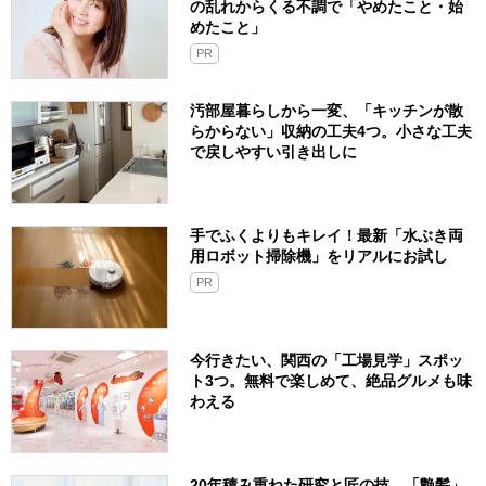
の乱れからくる不調で「やめたこと・始
めたこと」
PR
汚部屋暮らしから一変、「キッチンが散
らからない」収納の工夫4つ。小さな工夫
で戻しやすい引き出しに
手でふくよりもキレイ！最新「水ぶき両
用ロボット掃除機」をリアルにお試し
PR
今行きたい、関西の「工場見学」スポッ
ト3つ。無料で楽しめて、絶品グルメも味
わえる
20年積み重ねた研究と匠の技。「艶髪」