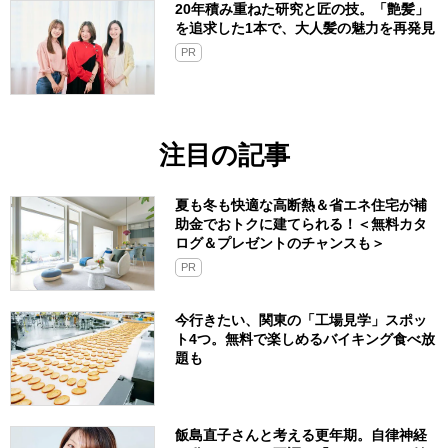
20年積み重ねた研究と匠の技。「艶髪」
を追求した1本で、大人髪の魅力を再発見
PR
注目の記事
夏も冬も快適な高断熱＆省エネ住宅が補
助金でおトクに建てられる！＜無料カタ
ログ＆プレゼントのチャンスも＞
PR
今行きたい、関東の「工場見学」スポッ
ト4つ。無料で楽しめるバイキング食べ放
題も
飯島直子さんと考える更年期。自律神経