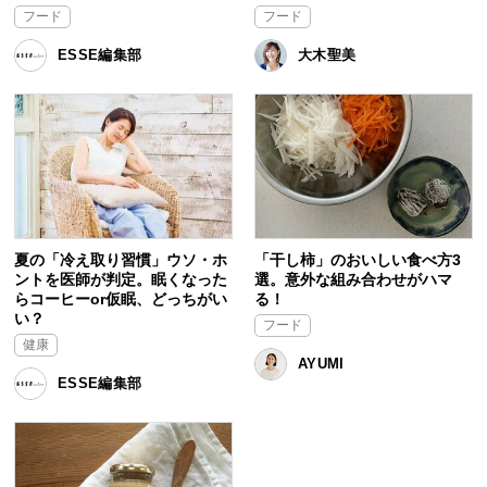
フード
フード
ESSE編集部
大木聖美
夏の「冷え取り習慣」ウソ・ホ
「干し柿」のおいしい食べ方3
ントを医師が判定。眠くなった
選。意外な組み合わせがハマ
らコーヒーor仮眠、どっちがい
る！
い？
フード
健康
AYUMI
ESSE編集部