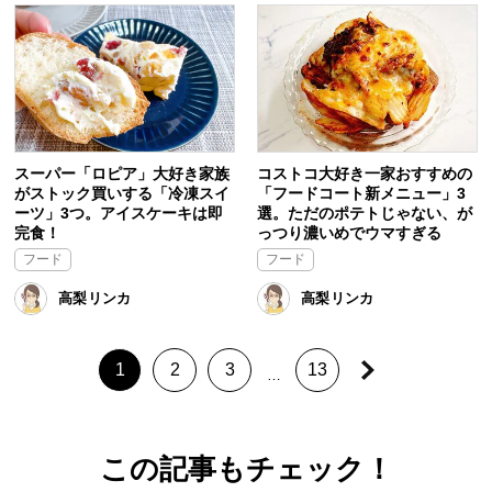
スーパー「ロピア」大好き家族
コストコ大好き一家おすすめの
がストック買いする「冷凍スイ
「フードコート新メニュー」3
ーツ」3つ。アイスケーキは即
選。ただのポテトじゃない、が
完食！
っつり濃いめでウマすぎる
フード
フード
高梨リンカ
高梨リンカ
1
2
3
13
…
この記事もチェック！