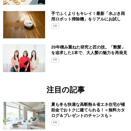
手でふくよりもキレイ！最新「水ぶき両
用ロボット掃除機」をリアルにお試し
PR
20年積み重ねた研究と匠の技。「艶髪」
を追求した1本で、大人髪の魅力を再発見
PR
注目の記事
夏も冬も快適な高断熱＆省エネ住宅が補
助金でおトクに建てられる！＜無料カタ
ログ＆プレゼントのチャンスも＞
PR