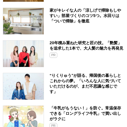
家がキレイな人の「涼しげで掃除もしや
すい」部屋づくりのコツ5つ。水回りは
「ついで掃除」を徹底
20年積み重ねた研究と匠の技。「艶髪」
を追求した1本で、大人髪の魅力を再発見
PR
“りくりゅう”が語る、帰国後の暮らしと
これからの夢。「いろんな人に気づいて
いただけるのが、まだ不思議な感じで
す」
「牛乳がもうない！」を防ぐ。常温保存
できる「ロングライフ牛乳」で買い出し
がラクに
PR