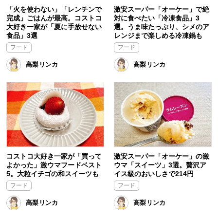
「火を使わない」「レンチンで
激安スーパー「オーケー」で絶
完成」ごはんが最高。コストコ
対に食べたい「冷凍食品」3
大好き一家が「夏に手放せない
選。うま味たっぷり、シメのア
食品」3選
レンジまで楽しめる冷凍鍋も
フード
フード
高梨リンカ
高梨リンカ
コストコ大好き一家が「買って
激安スーパー「オーケー」の激
よかった」激ウマフードベスト
ウマ「スイーツ」3選。贅沢ア
5。大粒イチゴの和スイーツも
イス級のおいしさで214円
フード
フード
高梨リンカ
高梨リンカ