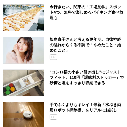
今行きたい、関東の「工場見学」スポッ
ト4つ。無料で楽しめるバイキング食べ放
題も
飯島直子さんと考える更年期。自律神経
の乱れからくる不調で「やめたこと・始
めたこと」
PR
“コンロ横の小さい引き出し”にジャスト
フィット。110円「調味料ストッカー」で
砂糖と塩をすっきり収納できる
手でふくよりもキレイ！最新「水ぶき両
用ロボット掃除機」をリアルにお試し
PR