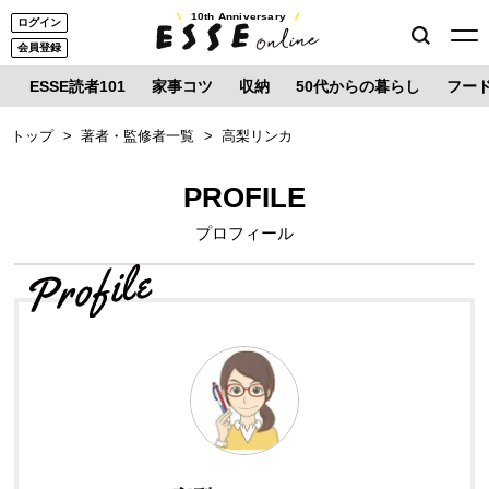
10th Anniversary
ログイン
会員登録
ESSE読者101
家事コツ
収納
50代からの暮らし
フー
トップ
著者・監修者一覧
高梨リンカ
PROFILE
プロフィール