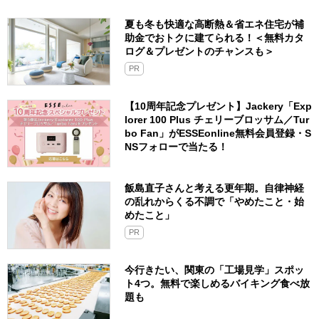
夏も冬も快適な高断熱＆省エネ住宅が補
助金でおトクに建てられる！＜無料カタ
ログ＆プレゼントのチャンスも＞
PR
【10周年記念プレゼント】Jackery「Exp
lorer 100 Plus チェリーブロッサム／Tur
bo Fan」がESSEonline無料会員登録・S
NSフォローで当たる！
飯島直子さんと考える更年期。自律神経
の乱れからくる不調で「やめたこと・始
めたこと」
PR
今行きたい、関東の「工場見学」スポッ
ト4つ。無料で楽しめるバイキング食べ放
題も