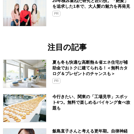
20年積み重ねた研究と匠の技。「艶髪」
を追求した1本で、大人髪の魅力を再発見
PR
注目の記事
夏も冬も快適な高断熱＆省エネ住宅が補
助金でおトクに建てられる！＜無料カタ
ログ＆プレゼントのチャンスも＞
PR
今行きたい、関東の「工場見学」スポッ
ト4つ。無料で楽しめるバイキング食べ放
題も
飯島直子さんと考える更年期。自律神経