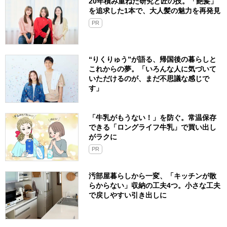
20年積み重ねた研究と匠の技。「艶髪」
を追求した1本で、大人髪の魅力を再発見
PR
“りくりゅう”が語る、帰国後の暮らしと
これからの夢。「いろんな人に気づいて
いただけるのが、まだ不思議な感じで
す」
「牛乳がもうない！」を防ぐ。常温保存
できる「ロングライフ牛乳」で買い出し
がラクに
PR
汚部屋暮らしから一変、「キッチンが散
らからない」収納の工夫4つ。小さな工夫
で戻しやすい引き出しに