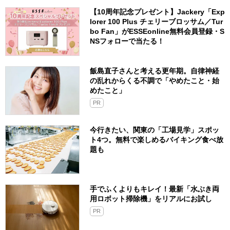
【10周年記念プレゼント】Jackery「Exp
lorer 100 Plus チェリーブロッサム／Tur
bo Fan」がESSEonline無料会員登録・S
NSフォローで当たる！
飯島直子さんと考える更年期。自律神経
の乱れからくる不調で「やめたこと・始
めたこと」
PR
今行きたい、関東の「工場見学」スポッ
ト4つ。無料で楽しめるバイキング食べ放
題も
手でふくよりもキレイ！最新「水ぶき両
用ロボット掃除機」をリアルにお試し
PR