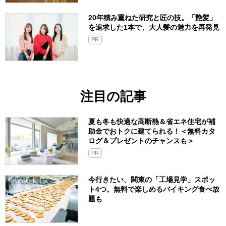
20年積み重ねた研究と匠の技。「艶髪」
を追求した1本で、大人髪の魅力を再発見
PR
注目の記事
夏も冬も快適な高断熱＆省エネ住宅が補
助金でおトクに建てられる！＜無料カタ
ログ＆プレゼントのチャンスも＞
PR
今行きたい、関東の「工場見学」スポッ
ト4つ。無料で楽しめるバイキング食べ放
題も