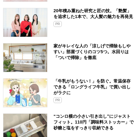
20年積み重ねた研究と匠の技。「艶髪」
を追求した1本で、大人髪の魅力を再発見
PR
家がキレイな人の「涼しげで掃除もしや
すい」部屋づくりのコツ5つ。水回りは
「ついで掃除」を徹底
「牛乳がもうない！」を防ぐ。常温保存
できる「ロングライフ牛乳」で買い出し
がラクに
PR
“コンロ横の小さい引き出し”にジャスト
フィット。110円「調味料ストッカー」で
砂糖と塩をすっきり収納できる