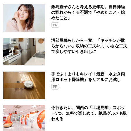
飯島直子さんと考える更年期。自律神経
の乱れからくる不調で「やめたこと・始
めたこと」
PR
汚部屋暮らしから一変、「キッチンが散
らからない」収納の工夫4つ。小さな工夫
で戻しやすい引き出しに
手でふくよりもキレイ！最新「水ぶき両
用ロボット掃除機」をリアルにお試し
PR
今行きたい、関西の「工場見学」スポッ
ト3つ。無料で楽しめて、絶品グルメも味
わえる