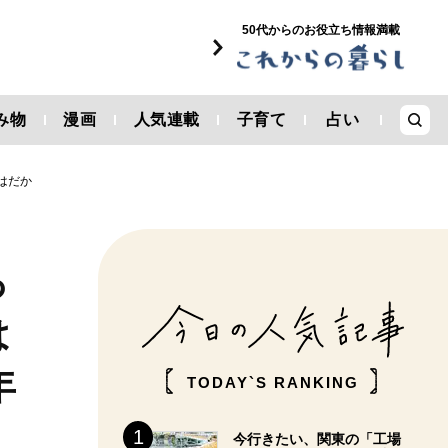
50代からのお役立ち情報満載
み物
漫画
人気連載
子育て
占い
はだか
っ
は
年
TODAY`S RANKING
今行きたい、関東の「工場