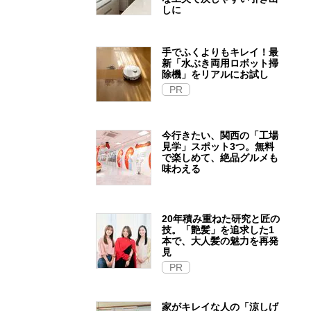
しに
手でふくよりもキレイ！最
新「水ぶき両用ロボット掃
除機」をリアルにお試し
PR
今行きたい、関西の「工場
見学」スポット3つ。無料
で楽しめて、絶品グルメも
味わえる
20年積み重ねた研究と匠の
技。「艶髪」を追求した1
本で、大人髪の魅力を再発
見
PR
家がキレイな人の「涼しげ