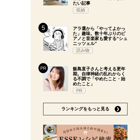
たい記事
収納
アラ還から「やってよかっ
た」趣味。数十年ぶりのピ
アノと音楽家も愛する“シュ
ニッツェル”
読み物
飯島直子さんと考える更年
期。自律神経の乱れからく
る不調で「やめたこと・始
めたこと」
PR
ランキングをもっと見る