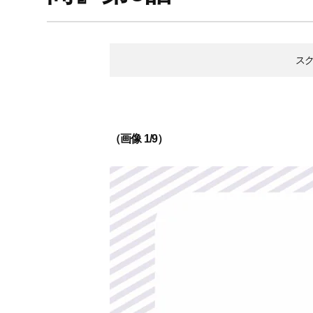
ス
（画像 1/9）