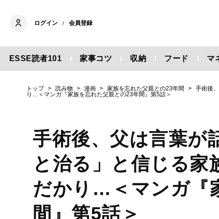
ログイン
会員登録
/
ESSE読者101
家事コツ
収納
フード
マ
トップ
読み物
漫画
家族を忘れた父親との23年間
手術後
り…＜マンガ『家族を忘れた父親との23年間』第5話＞
手術後、父は言葉が
と治る」と信じる家
だかり…＜マンガ『
間』第5話＞