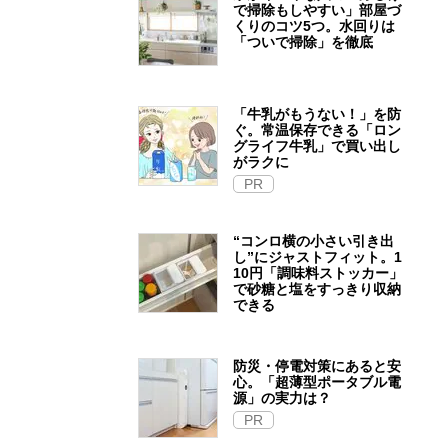
で掃除もしやすい」部屋づ
くりのコツ5つ。水回りは
「ついで掃除」を徹底
「牛乳がもうない！」を防
ぐ。常温保存できる「ロン
グライフ牛乳」で買い出し
がラクに
PR
“コンロ横の小さい引き出
し”にジャストフィット。1
10円「調味料ストッカー」
で砂糖と塩をすっきり収納
できる
防災・停電対策にあると安
心。「超薄型ポータブル電
源」の実力は？​
PR