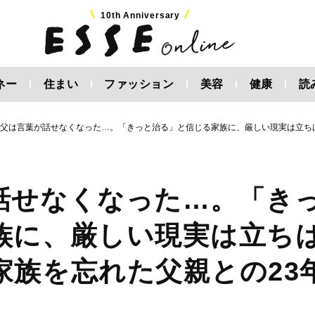
10th Anniversary
ネー
住まい
ファッション
美容
健康
読
、父は言葉が話せなくなった…。「きっと治る」と信じる家族に、厳しい現実は立ち
話せなくなった…。「き
族に、厳しい現実は立ち
家族を忘れた父親との23