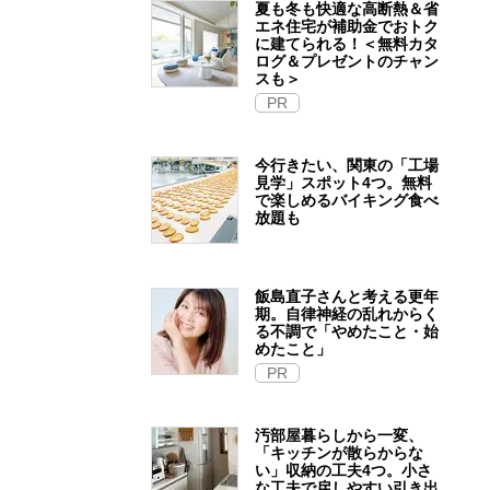
夏も冬も快適な高断熱＆省
エネ住宅が補助金でおトク
に建てられる！＜無料カタ
ログ＆プレゼントのチャン
スも＞
PR
今行きたい、関東の「工場
見学」スポット4つ。無料
で楽しめるバイキング食べ
放題も
飯島直子さんと考える更年
期。自律神経の乱れからく
る不調で「やめたこと・始
めたこと」
PR
汚部屋暮らしから一変、
「キッチンが散らからな
い」収納の工夫4つ。小さ
な工夫で戻しやすい引き出