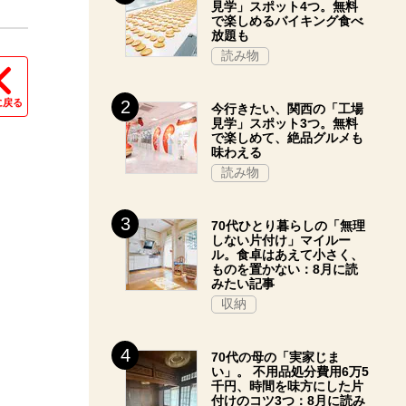
見学」スポット4つ。無料
で楽しめるバイキング食べ
放題も
読み物
に戻る
今行きたい、関西の「工場
見学」スポット3つ。無料
で楽しめて、絶品グルメも
味わえる
読み物
70代ひとり暮らしの「無理
しない片付け」マイルー
ル。食卓はあえて小さく、
ものを置かない：8月に読
みたい記事
収納
70代の母の「実家じま
い」。 不用品処分費用6万5
千円、時間を味方にした片
付けのコツ3つ：8月に読み