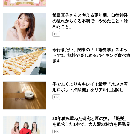
飯島直子さんと考える更年期。自律神経
の乱れからくる不調で「やめたこと・始
めたこと」
PR
今行きたい、関東の「工場見学」スポッ
ト4つ。無料で楽しめるバイキング食べ放
題も
手でふくよりもキレイ！最新「水ぶき両
用ロボット掃除機」をリアルにお試し
PR
20年積み重ねた研究と匠の技。「艶髪」
を追求した1本で、大人髪の魅力を再発見
PR