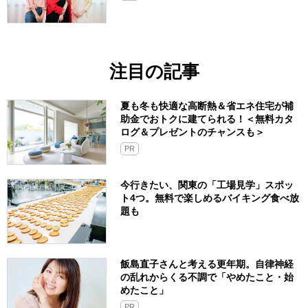
注目の記事
夏も冬も快適な高断熱＆省エネ住宅が補
助金でおトクに建てられる！＜無料カタ
ログ＆プレゼントのチャンスも＞
PR
今行きたい、関東の「工場見学」スポッ
ト4つ。無料で楽しめるバイキング食べ放
題も
飯島直子さんと考える更年期。自律神経
の乱れからくる不調で「やめたこと・始
めたこと」
PR