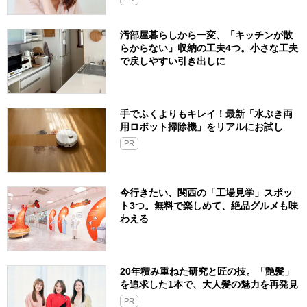
汚部屋暮らしから一変、「キッチンが散
らからない」収納の工夫4つ。小さな工夫
で戻しやすい引き出しに
手でふくよりもキレイ！最新「水ぶき両
用ロボット掃除機」をリアルにお試し
PR
今行きたい、関西の「工場見学」スポッ
ト3つ。無料で楽しめて、絶品グルメも味
わえる
20年積み重ねた研究と匠の技。「艶髪」
を追求した1本で、大人髪の魅力を再発見
PR