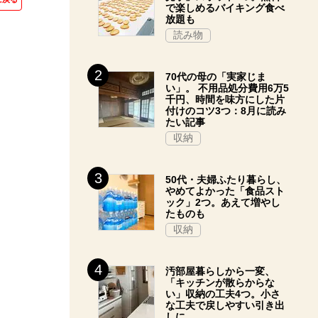
で楽しめるバイキング食べ
放題も
読み物
70代の母の「実家じま
い」。 不用品処分費用6万5
千円、時間を味方にした片
付けのコツ3つ：8月に読み
たい記事
収納
50代・夫婦ふたり暮らし、
やめてよかった「食品スト
ック」2つ。あえて増やし
たものも
収納
汚部屋暮らしから一変、
「キッチンが散らからな
い」収納の工夫4つ。小さ
な工夫で戻しやすい引き出
しに