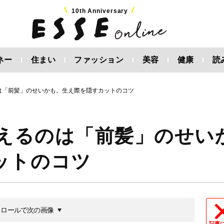
10th Anniversary
ネー
住まい
ファッション
美容
健康
読
のは「前髪」のせいかも。生え際を隠すカットのコツ
見えるのは「前髪」のせい
ットのコツ
クロールで次の画像
記事