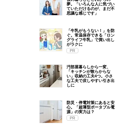
夢。「いろんな人に気づい
ていただけるのが、まだ不
思議な感じです」
「牛乳がもうない！」を防
ぐ。常温保存できる「ロン
グライフ牛乳」で買い出し
がラクに
PR
汚部屋暮らしから一変、
「キッチンが散らからな
い」収納の工夫4つ。小さ
な工夫で戻しやすい引き出
しに
防災・停電対策にあると安
心。「超薄型ポータブル電
源」の実力は？​
PR