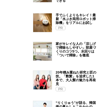
できる
手でふくよりもキレイ！最
新「水ぶき両用ロボット掃
除機」をリアルにお試し
PR
家がキレイな人の「涼しげ
で掃除もしやすい」部屋づ
くりのコツ5つ。水回りは
「ついで掃除」を徹底
20年積み重ねた研究と匠の
技。「艶髪」を追求した1
本で、大人髪の魅力を再発
見
PR
“りくりゅう”が語る、帰国
後の暮らしとこれからの