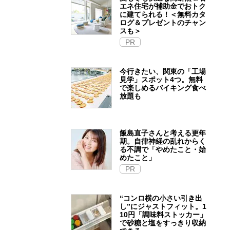
エネ住宅が補助金でおトク
に建てられる！＜無料カタ
ログ＆プレゼントのチャン
スも＞
PR
今行きたい、関東の「工場
見学」スポット4つ。無料
で楽しめるバイキング食べ
放題も
飯島直子さんと考える更年
期。自律神経の乱れからく
る不調で「やめたこと・始
めたこと」
PR
“コンロ横の小さい引き出
し”にジャストフィット。1
10円「調味料ストッカー」
で砂糖と塩をすっきり収納