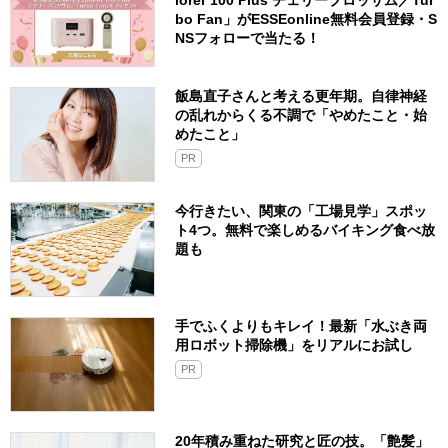
bo Fan」がESSEonline無料会員登録・S
NSフォローで当たる！
飯島直子さんと考える更年期。自律神経
の乱れからくる不調で「やめたこと・始
めたこと」
PR
今行きたい、関東の「工場見学」スポッ
ト4つ。無料で楽しめるバイキング食べ放
題も
手でふくよりもキレイ！最新「水ぶき両
用ロボット掃除機」をリアルにお試し
PR
20年積み重ねた研究と匠の技。「艶髪」