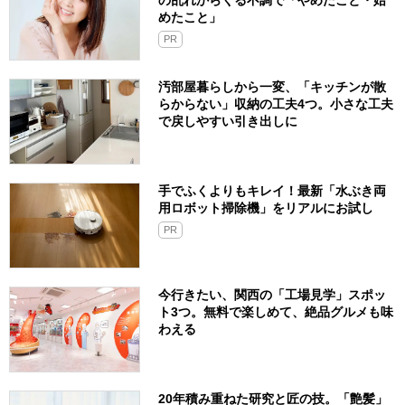
めたこと」
PR
汚部屋暮らしから一変、「キッチンが散
らからない」収納の工夫4つ。小さな工夫
で戻しやすい引き出しに
手でふくよりもキレイ！最新「水ぶき両
用ロボット掃除機」をリアルにお試し
PR
今行きたい、関西の「工場見学」スポッ
ト3つ。無料で楽しめて、絶品グルメも味
わえる
20年積み重ねた研究と匠の技。「艶髪」