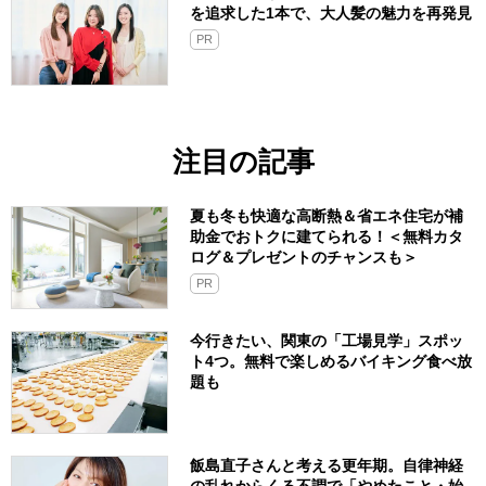
を追求した1本で、大人髪の魅力を再発見
PR
注目の記事
夏も冬も快適な高断熱＆省エネ住宅が補
助金でおトクに建てられる！＜無料カタ
ログ＆プレゼントのチャンスも＞
PR
今行きたい、関東の「工場見学」スポッ
ト4つ。無料で楽しめるバイキング食べ放
題も
飯島直子さんと考える更年期。自律神経
の乱れからくる不調で「やめたこと・始