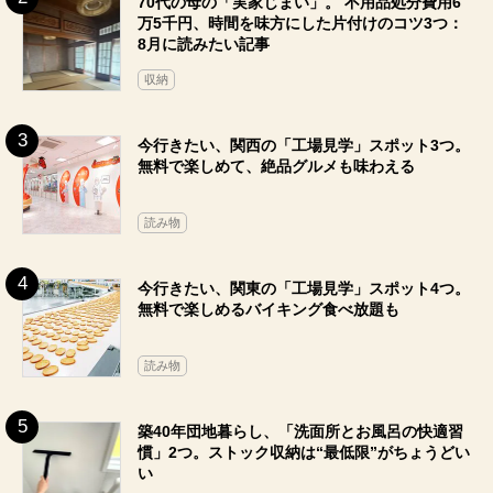
70代の母の「実家じまい」。 不用品処分費用6
万5千円、時間を味方にした片付けのコツ3つ：
8月に読みたい記事
収納
今行きたい、関西の「工場見学」スポット3つ。
無料で楽しめて、絶品グルメも味わえる
読み物
今行きたい、関東の「工場見学」スポット4つ。
無料で楽しめるバイキング食べ放題も
読み物
築40年団地暮らし、「洗面所とお風呂の快適習
慣」2つ。ストック収納は“最低限”がちょうどい
い