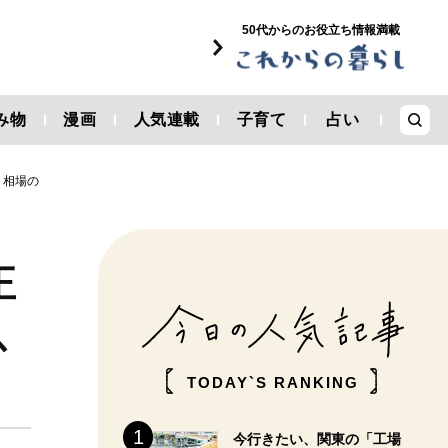
50代からのお役立ち情報満載
み物
漫画
人気連載
子育て
占い
、相場の
正
以
TODAY`S RANKING
今行きたい、関東の「工場