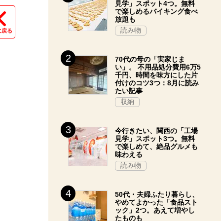
見学」スポット4つ。無料
で楽しめるバイキング食べ
放題も
読み物
に戻る
70代の母の「実家じま
い」。 不用品処分費用6万5
千円、時間を味方にした片
付けのコツ3つ：8月に読み
たい記事
収納
今行きたい、関西の「工場
見学」スポット3つ。無料
で楽しめて、絶品グルメも
味わえる
読み物
50代・夫婦ふたり暮らし、
やめてよかった「食品スト
ック」2つ。あえて増やし
たものも