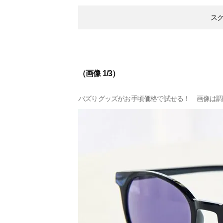
ス
（画像 1/3）
バズりグッズがお手頃価格で試せる！ 画像は調光