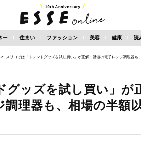
10th Anniversary
ネー
住まい
ファッション
美容
健康
読
スリコでは「トレンドグッズを試し買い」が正解！話題の電子レンジ調理器も
ドグッズを試し買い」が
ジ調理器も、相場の半額