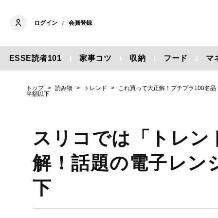
ログイン
会員登録
/
ESSE読者101
家事コツ
収納
フード
マ
トップ
読み物
トレンド
これ買って大正解！プチプラ100名品
半額以下
スリコでは「トレン
解！話題の電子レン
下