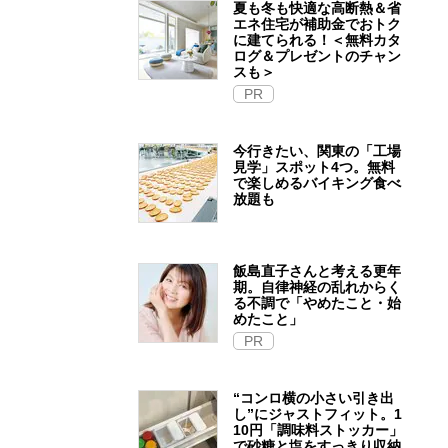
夏も冬も快適な高断熱＆省
エネ住宅が補助金でおトク
に建てられる！＜無料カタ
ログ＆プレゼントのチャン
スも＞
PR
今行きたい、関東の「工場
見学」スポット4つ。無料
で楽しめるバイキング食べ
放題も
飯島直子さんと考える更年
期。自律神経の乱れからく
る不調で「やめたこと・始
めたこと」
PR
“コンロ横の小さい引き出
し”にジャストフィット。1
10円「調味料ストッカー」
で砂糖と塩をすっきり収納