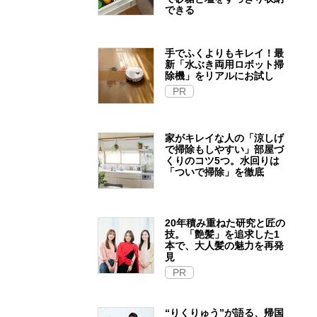
できる
手でふくよりもキレイ！最
新「水ぶき両用ロボット掃
除機」をリアルにお試し
PR
家がキレイな人の「涼しげ
で掃除もしやすい」部屋づ
くりのコツ5つ。水回りは
「ついで掃除」を徹底
20年積み重ねた研究と匠の
技。「艶髪」を追求した1
本で、大人髪の魅力を再発
見
PR
“りくりゅう”が語る、帰国