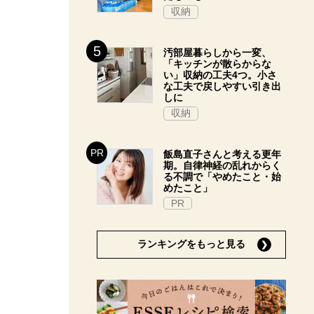
収納
汚部屋暮らしから一変、
「キッチンが散らからな
い」収納の工夫4つ。小さ
な工夫で戻しやすい引き出
しに
収納
飯島直子さんと考える更年
期。自律神経の乱れからく
る不調で「やめたこと・始
めたこと」
PR
ランキングをもっと見る