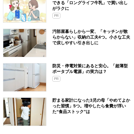
できる「ロングライフ牛乳」で買い出し
がラクに
PR
汚部屋暮らしから一変、「キッチンが散
らからない」収納の工夫4つ。小さな工夫
で戻しやすい引き出しに
防災・停電対策にあると安心。「超薄型
ポータブル電源」の実力は？​
PR
貯まる家計になった3児の母「やめてよか
った習慣」5つ。増やしたら食費が浮い
た“食品ストック”は