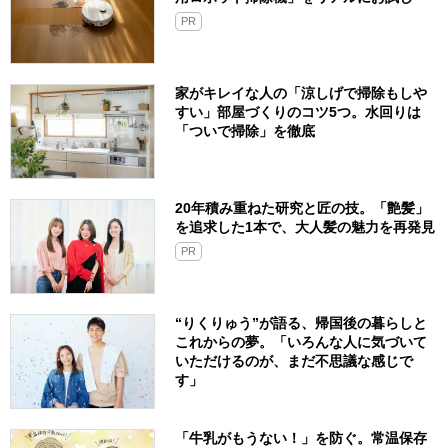
PR
家がキレイな人の「涼しげで掃除もしや
すい」部屋づくりのコツ5つ。水回りは
「ついで掃除」を徹底
20年積み重ねた研究と匠の技。「艶髪」
を追求した1本で、大人髪の魅力を再発見
PR
“りくりゅう”が語る、帰国後の暮らしと
これからの夢。「いろんな人に気づいて
いただけるのが、まだ不思議な感じで
す」
「牛乳がもうない！」を防ぐ。常温保存