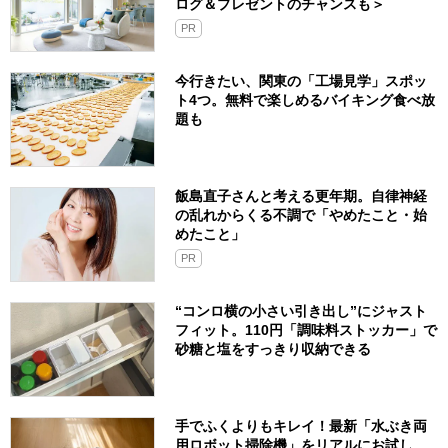
ログ＆プレゼントのチャンスも＞
PR
今行きたい、関東の「工場見学」スポッ
ト4つ。無料で楽しめるバイキング食べ放
題も
飯島直子さんと考える更年期。自律神経
の乱れからくる不調で「やめたこと・始
めたこと」
PR
“コンロ横の小さい引き出し”にジャスト
フィット。110円「調味料ストッカー」で
砂糖と塩をすっきり収納できる
手でふくよりもキレイ！最新「水ぶき両
用ロボット掃除機」をリアルにお試し