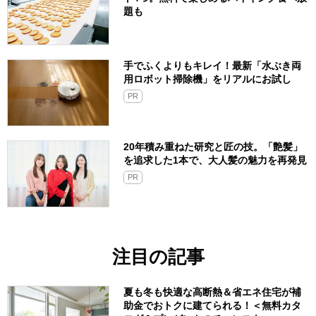
題も
手でふくよりもキレイ！最新「水ぶき両
用ロボット掃除機」をリアルにお試し
PR
20年積み重ねた研究と匠の技。「艶髪」
を追求した1本で、大人髪の魅力を再発見
PR
注目の記事
夏も冬も快適な高断熱＆省エネ住宅が補
助金でおトクに建てられる！＜無料カタ