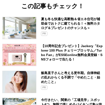
この記事もチェック！
夏も冬も快適な高断熱＆省エネ住宅が補
助金でおトクに建てられる！＜無料カタ
ログ＆プレゼントのチャンスも＞
PR
【10周年記念プレゼント】Jackery「Exp
lorer 100 Plus チェリーブロッサム／Tur
bo Fan」がESSEonline無料会員登録・S
NSフォローで当たる！
飯島直子さんと考える更年期。自律神経
の乱れからくる不調で「やめたこと・始
めたこと」
PR
今行きたい、関東の「工場見学」スポッ
ト4つ。無料で楽しめるバイキング食べ放