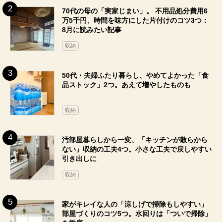
TODAY`S RANKING
今行きたい、関東の「工場見学」スポット4つ。
無料で楽しめるバイキング食べ放題も
読み物
70代の母の「実家じまい」。 不用品処分費用6
万5千円、時間を味方にした片付けのコツ3つ：
8月に読みたい記事
収納
50代・夫婦ふたり暮らし、やめてよかった「食
品ストック」2つ。あえて増やしたものも
収納