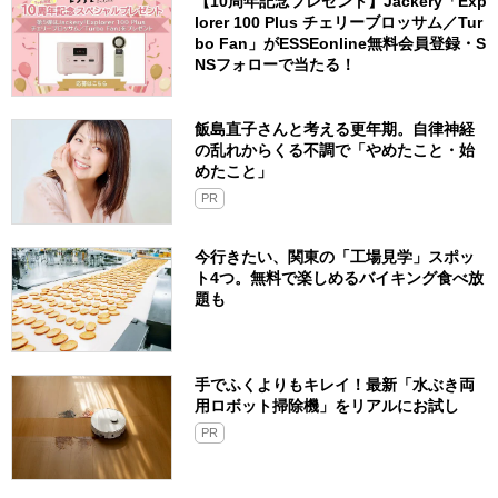
この記事もチェック！
夏も冬も快適な高断熱＆省エネ住宅が補
助金でおトクに建てられる！＜無料カタ
ログ＆プレゼントのチャンスも＞
PR
【10周年記念プレゼント】Jackery「Exp
lorer 100 Plus チェリーブロッサム／Tur
bo Fan」がESSEonline無料会員登録・S
NSフォローで当たる！
飯島直子さんと考える更年期。自律神経
の乱れからくる不調で「やめたこと・始
めたこと」
PR
今行きたい、関東の「工場見学」スポッ
ト4つ。無料で楽しめるバイキング食べ放