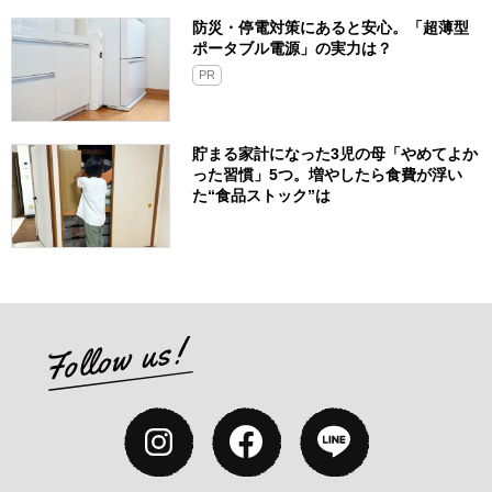
できる「ロングライフ牛乳」で買い出し
がラクに
PR
汚部屋暮らしから一変、「キッチンが散
らからない」収納の工夫4つ。小さな工夫
で戻しやすい引き出しに
防災・停電対策にあると安心。「超薄型
ポータブル電源」の実力は？​
PR
貯まる家計になった3児の母「やめてよか
った習慣」5つ。増やしたら食費が浮い
た“食品ストック”は