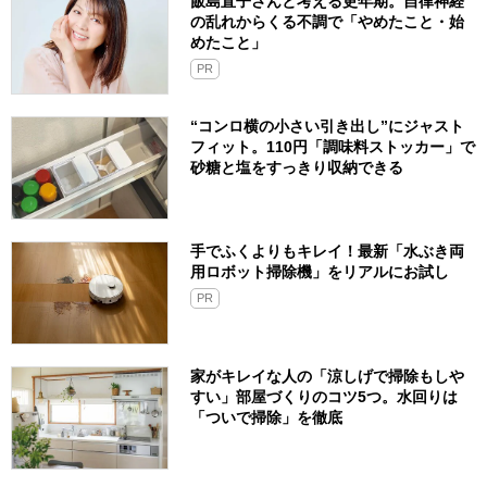
ログ＆プレゼントのチャンスも＞
PR
今行きたい、関東の「工場見学」スポッ
ト4つ。無料で楽しめるバイキング食べ放
題も
飯島直子さんと考える更年期。自律神経
の乱れからくる不調で「やめたこと・始
めたこと」
PR
“コンロ横の小さい引き出し”にジャスト
フィット。110円「調味料ストッカー」で
砂糖と塩をすっきり収納できる
手でふくよりもキレイ！最新「水ぶき両
用ロボット掃除機」をリアルにお試し