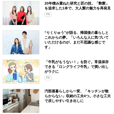
PR
家がキレイな人の「涼しげで掃除もしや
すい」部屋づくりのコツ5つ。水回りは
「ついで掃除」を徹底
20年積み重ねた研究と匠の技。「艶髪」
を追求した1本で、大人髪の魅力を再発見
PR
“りくりゅう”が語る、帰国後の暮らしと
これからの夢。「いろんな人に気づいて
いただけるのが、まだ不思議な感じで
す」
「牛乳がもうない！」を防ぐ。常温保存