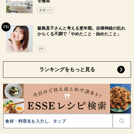
汚部屋暮らしから一変、「キッチンが散らから
ない」収納の工夫4つ。小さな工夫で戻しやすい
引き出しに
収納
家がキレイな人の「涼しげで掃除もしやすい」
部屋づくりのコツ5つ。水回りは「ついで掃除」
を徹底
家事コツ
飯島直子さんと考える更年期。自律神経の乱れ
からくる不調で「やめたこと・始めたこと」
PR
ランキングをもっと見る