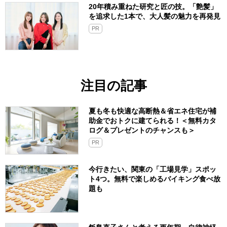
題も
手でふくよりもキレイ！最新「水ぶき両
用ロボット掃除機」をリアルにお試し
PR
20年積み重ねた研究と匠の技。「艶髪」
を追求した1本で、大人髪の魅力を再発見
PR
注目の記事
夏も冬も快適な高断熱＆省エネ住宅が補
助金でおトクに建てられる！＜無料カタ