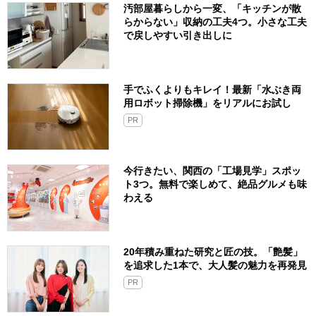
汚部屋暮らしから一変、「キッチンが散
らからない」収納の工夫4つ。小さな工夫
で戻しやすい引き出しに
手でふくよりもキレイ！最新「水ぶき両
用ロボット掃除機」をリアルにお試し
PR
今行きたい、関西の「工場見学」スポッ
ト3つ。無料で楽しめて、絶品グルメも味
わえる
20年積み重ねた研究と匠の技。「艶髪」
を追求した1本で、大人髪の魅力を再発見
PR