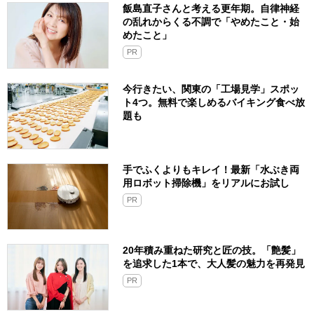
飯島直子さんと考える更年期。自律神経
の乱れからくる不調で「やめたこと・始
めたこと」
PR
今行きたい、関東の「工場見学」スポッ
ト4つ。無料で楽しめるバイキング食べ放
題も
手でふくよりもキレイ！最新「水ぶき両
用ロボット掃除機」をリアルにお試し
PR
20年積み重ねた研究と匠の技。「艶髪」
を追求した1本で、大人髪の魅力を再発見
PR