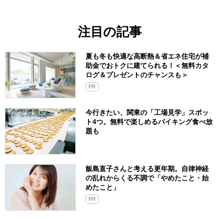
注目の記事
夏も冬も快適な高断熱＆省エネ住宅が補
助金でおトクに建てられる！＜無料カタ
ログ＆プレゼントのチャンスも＞
PR
今行きたい、関東の「工場見学」スポッ
ト4つ。無料で楽しめるバイキング食べ放
題も
飯島直子さんと考える更年期。自律神経
の乱れからくる不調で「やめたこと・始
めたこと」
PR