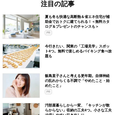
注目の記事
夏も冬も快適な高断熱＆省エネ住宅が補
助金でおトクに建てられる！＜無料カタ
ログ＆プレゼントのチャンスも＞
PR
今行きたい、関東の「工場見学」スポッ
ト4つ。無料で楽しめるバイキング食べ放
題も
飯島直子さんと考える更年期。自律神経
の乱れからくる不調で「やめたこと・始
めたこと」
PR
汚部屋暮らしから一変、「キッチンが散
らからない」収納の工夫4つ。小さな工夫
で戻しやすい引き出しに