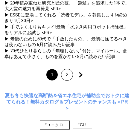
▶ 20年積み重ねた研究と匠の技。「艶髪」を追求した1本で、
大人髪の魅力を再発見 <PR>
▶ ESSEに登場してくれる「読者モデル」を募集します!<締め
きり:9月30日>
▶ 手でふくよりもキレイ!最新「水ぶき両用ロボット掃除機」
をリアルにお試し <PR>
▶ 老後のために50代で「手放したもの」。最初に捨てるべき
は使わないもの:6月に読みたい記事
▶ 70代ひとり暮らしの「無理しない片付け」マイルール。食
卓はあえて小さく、ものを置かない:8月に読みたい記事
1
2
夏も冬も快適な高断熱＆省エネ住宅が補助金でおトクに建
てられる！無料カタログ＆プレゼントのチャンスも＜PR
＞
#ユニクロ
#GU