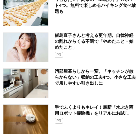
ト4つ。無料で楽しめるバイキング食べ放
題も
飯島直子さんと考える更年期。自律神経
の乱れからくる不調で「やめたこと・始
めたこと」
PR
汚部屋暮らしから一変、「キッチンが散
らからない」収納の工夫4つ。小さな工夫
で戻しやすい引き出しに
手でふくよりもキレイ！最新「水ぶき両
用ロボット掃除機」をリアルにお試し
PR