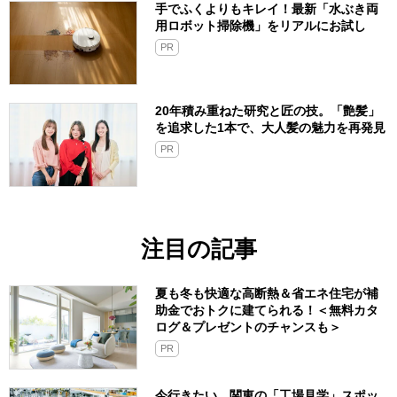
手でふくよりもキレイ！最新「水ぶき両
用ロボット掃除機」をリアルにお試し
PR
20年積み重ねた研究と匠の技。「艶髪」
を追求した1本で、大人髪の魅力を再発見
PR
注目の記事
夏も冬も快適な高断熱＆省エネ住宅が補
助金でおトクに建てられる！＜無料カタ
ログ＆プレゼントのチャンスも＞
PR
今行きたい、関東の「工場見学」スポッ