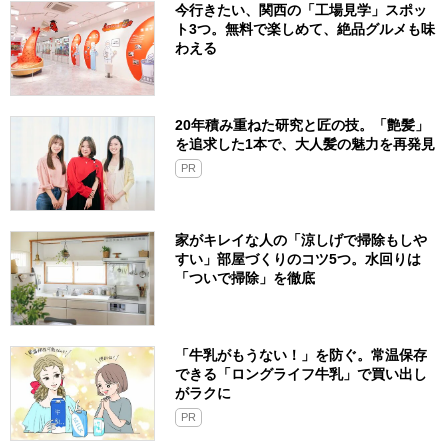
今行きたい、関西の「工場見学」スポッ
ト3つ。無料で楽しめて、絶品グルメも味
わえる
20年積み重ねた研究と匠の技。「艶髪」
を追求した1本で、大人髪の魅力を再発見
PR
家がキレイな人の「涼しげで掃除もしや
すい」部屋づくりのコツ5つ。水回りは
「ついで掃除」を徹底
「牛乳がもうない！」を防ぐ。常温保存
できる「ロングライフ牛乳」で買い出し
がラクに
PR