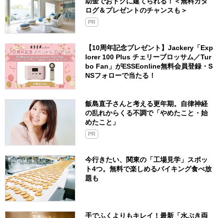
助金でおトクに建てられる！＜無料カタ
ログ＆プレゼントのチャンスも＞
PR
【10周年記念プレゼント】Jackery「Exp
lorer 100 Plus チェリーブロッサム／Tur
bo Fan」がESSEonline無料会員登録・S
NSフォローで当たる！
飯島直子さんと考える更年期。自律神経
の乱れからくる不調で「やめたこと・始
めたこと」
PR
今行きたい、関東の「工場見学」スポッ
ト4つ。無料で楽しめるバイキング食べ放
題も
手でふくよりもキレイ！最新「水ぶき両