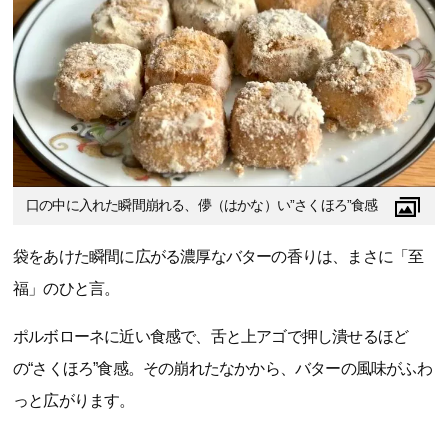
口の中に入れた瞬間崩れる、儚（はかな）い”さくほろ”食感
袋をあけた瞬間に広がる濃厚なバターの香りは、まさに「至
福」のひと言。
ポルボローネに近い食感で、舌と上アゴで押し潰せるほど
の“さくほろ”食感。その崩れたなかから、バターの風味がふわ
っと広がります。