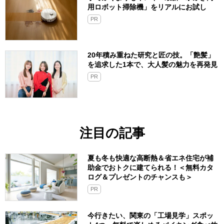
用ロボット掃除機」をリアルにお試し
PR
20年積み重ねた研究と匠の技。「艶髪」
を追求した1本で、大人髪の魅力を再発見
PR
注目の記事
夏も冬も快適な高断熱＆省エネ住宅が補
助金でおトクに建てられる！＜無料カタ
ログ＆プレゼントのチャンスも＞
PR
今行きたい、関東の「工場見学」スポッ