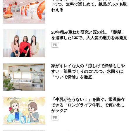
ト3つ。無料で楽しめて、絶品グルメも味
わえる
20年積み重ねた研究と匠の技。「艶髪」
を追求した1本で、大人髪の魅力を再発見
PR
家がキレイな人の「涼しげで掃除もしや
すい」部屋づくりのコツ5つ。水回りは
「ついで掃除」を徹底
「牛乳がもうない！」を防ぐ。常温保存
できる「ロングライフ牛乳」で買い出し
がラクに
PR