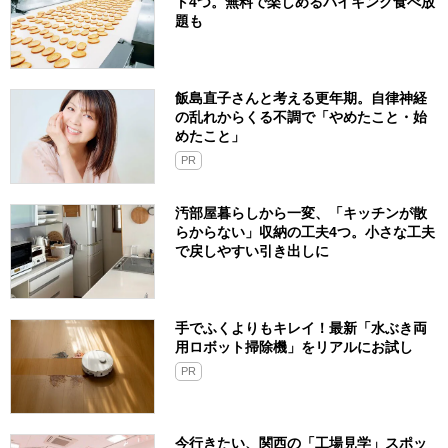
ト4つ。無料で楽しめるバイキング食べ放
題も
飯島直子さんと考える更年期。自律神経
の乱れからくる不調で「やめたこと・始
めたこと」
PR
汚部屋暮らしから一変、「キッチンが散
らからない」収納の工夫4つ。小さな工夫
で戻しやすい引き出しに
手でふくよりもキレイ！最新「水ぶき両
用ロボット掃除機」をリアルにお試し
PR
今行きたい、関西の「工場見学」スポッ