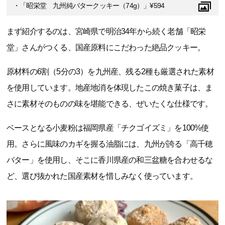
・「昭栄堂 九州純バタークッキー（74g）」¥594
まず紹介するのは、宮崎県で明治34年から続く老舗「昭栄
堂」さんがつくる、国産原料にこだわった絶品クッキー。
原材料の6割（5分の3）を九州産、残る2種も厳選された素材
を使用しています。地産地消を体現したこの焼き菓子は、ま
さに素材そのものの味を堪能できる、ぜいたくな仕様です。
ベースとなる小麦粉は福岡県産「チクゴイズミ」を100%使
用。さらに風味のカギを握る油脂には、九州が誇る「高千穂
バター」を使用し、そこに香川県産の和三盆糖を合わせるな
ど、選び抜かれた国産素材を惜しみなく使っています。