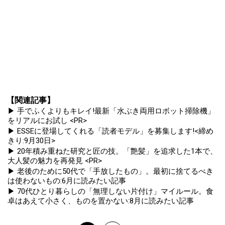
【関連記事】
▶ 手でふくよりもキレイ!最新「水ぶき両用ロボット掃除機」
をリアルにお試し <PR>
▶ ESSEに登場してくれる「読者モデル」を募集します!<締め
きり:9月30日>
▶ 20年積み重ねた研究と匠の技。「艶髪」を追求した1本で、
大人髪の魅力を再発見 <PR>
▶ 老後のために50代で「手放したもの」。最初に捨てるべき
は使わないもの:6月に読みたい記事
▶ 70代ひとり暮らしの「無理しない片付け」マイルール。食
卓はあえて小さく、ものを置かない:8月に読みたい記事